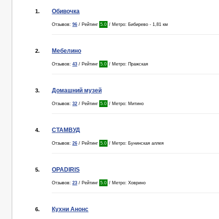
Обивочка
1.
Отзывов:
96
/ Рейтинг
5.0
/ Метро: Бибирево - 1,81 км
Мебелино
2.
Отзывов:
43
/ Рейтинг
5.0
/ Метро: Пражская
Домашний музей
3.
Отзывов:
32
/ Рейтинг
5.0
/ Метро: Митино
СТАМВУД
4.
Отзывов:
26
/ Рейтинг
5.0
/ Метро: Бунинская аллея
OPADIRIS
5.
Отзывов:
23
/ Рейтинг
5.0
/ Метро: Ховрино
Кухни Анонс
6.