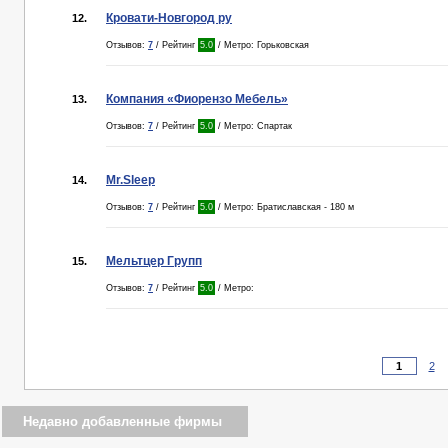
Кровати-Новгород ру
12.
Отзывов:
7
/ Рейтинг
5.0
/ Метро: Горьковская
Компания «Фиорензо Мебель»
13.
Отзывов:
7
/ Рейтинг
5.0
/ Метро: Спартак
Mr.Sleep
14.
Отзывов:
7
/ Рейтинг
5.0
/ Метро: Братиславская - 180 м
Мельтцер Групп
15.
Отзывов:
7
/ Рейтинг
5.0
/ Метро:
2
Недавно добавленные фирмы