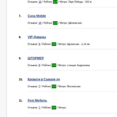
Отзывов:
12
/ Рейтинг
5.0
/ Метро: Парк Победы - 310 м
Casa Mobile
7.
Отзывов:
10
/ Рейтинг
5.0
/ Метро: Щёлковская
VIP-Диваны
8.
Отзывов:
9
/ Рейтинг
5.0
/ Метро: Щукинская - 1,14 км
ШТОРМЕР
9.
Отзывов:
8
/ Рейтинг
5.0
/ Метро: станция Андроновка
Кровати в Самаре ру
10.
Отзывов:
7
/ Рейтинг
5.0
/ Метро: Московская
Fest Мебель
11.
Отзывов:
7
/ Рейтинг
5.0
/ Метро: