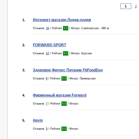
2
Интернет-магазин Лодки-лодки
1.
Отзывов:
16
/ Рейтинг
5.0
/ Метро: Савёловская - 980 м
FORWARD-SPORT
2.
Отзывов:
12
/ Рейтинг
5.0
/ Метро: Курская
Здоровое Фитнес Питание FitFoodDay
3.
Отзывов:
8
/ Рейтинг
5.0
/ Метро: Приморская
Фирменный магазин Forward
4.
Отзывов:
7
/ Рейтинг
5.0
/ Метро:
4gym
5.
Отзывов:
5
/ Рейтинг
5.0
/ Метро: