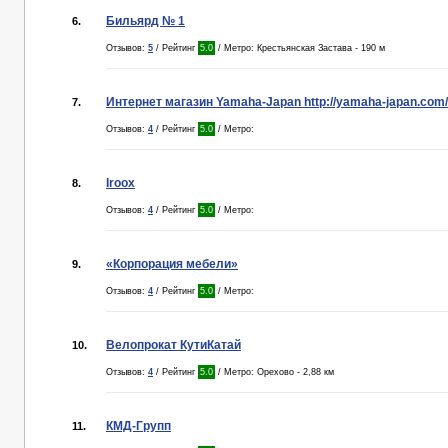
Бильярд № 1
6.
Отзывов:
5
/ Рейтинг
5.0
/ Метро: Крестьянская Застава - 190 м
Интернет магазин Yamaha-Japan http://yamaha-japan.com/
7.
Отзывов:
4
/ Рейтинг
5.0
/ Метро:
Iroox
8.
Отзывов:
4
/ Рейтинг
5.0
/ Метро:
«Корпорация мебели»
9.
Отзывов:
4
/ Рейтинг
5.0
/ Метро:
Велопрокат КутиКатай
10.
Отзывов:
4
/ Рейтинг
5.0
/ Метро: Орехово - 2,88 км
КМД-Групп
11.