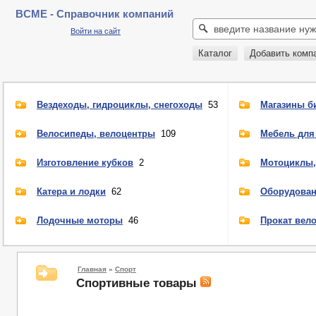
BCME - Справочник компаний
Войти на сайт
Каталог
Добавить комп
Вездеходы, гидроциклы, снегоходы
53
Магазины б
Велосипеды, велоцентры
109
Мебель для
Изготовление кубков
2
Мотоциклы,
Катера и лодки
62
Оборудован
Лодочные моторы
46
Прокат вел
Главная
»
Спорт
Спортивные товары