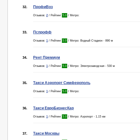
ПрофиВоз
32.
Отзывов:
2
/ Рейтинг
5.0
/ Метро:
Пспрофф
33.
Отзывов:
1
/ Рейтинг
5.0
/ Метро: Водный Стадион - 890 м
Рент Премиум
34.
Отзывов:
1
/ Рейтинг
5.0
/ Метро: Электрозаводская - 530 м
Такси Аэропорт Симферополь
35.
Отзывов:
1
/ Рейтинг
5.0
/ Метро:
Такси ЕвроБизнесКар
36.
Отзывов:
1
/ Рейтинг
5.0
/ Метро: Аэропорт - 1,15 км
Такси Москвы
37.