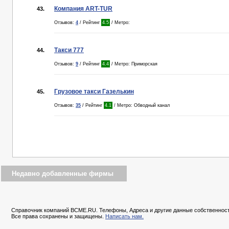
Компания ART-TUR
43.
Отзывов:
4
/ Рейтинг
4.5
/ Метро:
Такси 777
44.
Отзывов:
9
/ Рейтинг
4.4
/ Метро: Приморская
Грузовое такси Газелькин
45.
Отзывов:
35
/ Рейтинг
4.1
/ Метро: Обводный канал
Недавно добавленные фирмы
Справочник компаний BCME.RU. Телефоны, Адреса и другие данные собственност
Все права сохранены и защищены.
Написать нам.