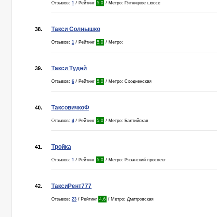
Отзывов:
1
/ Рейтинг
5.0
/ Метро: Пятницкое шоссе
Такси Солнышко
38.
Отзывов:
1
/ Рейтинг
5.0
/ Метро:
Такси Тудей
39.
Отзывов:
6
/ Рейтинг
5.0
/ Метро: Сходненская
ТаксовичкоФ
40.
Отзывов:
4
/ Рейтинг
5.0
/ Метро: Балтийская
Тройка
41.
Отзывов:
1
/ Рейтинг
5.0
/ Метро: Рязанский проспект
ТаксиРент777
42.
Отзывов:
23
/ Рейтинг
4.6
/ Метро: Дмитровская