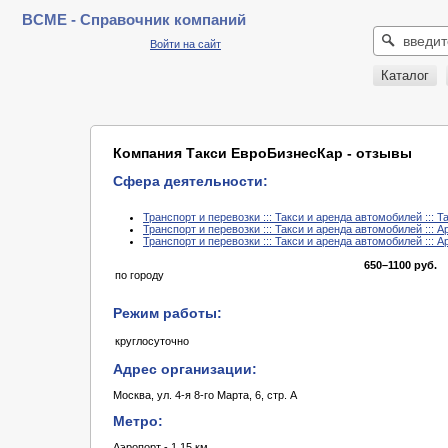
BCME - Справочник компаний
Войти на сайт
Каталог
Компания Такси ЕвроБизнесКар - отзывы
Сфера деятельности:
Транспорт и перевозки ::: Такси и аренда автомобилей ::: Т
Транспорт и перевозки ::: Такси и аренда автомобилей ::: 
Транспорт и перевозки ::: Такси и аренда автомобилей ::: 
650–1100 руб.
по городу
Режим работы:
круглосуточно
Адрес организации:
Москва, ул. 4-я 8-го Марта, 6, стр. А
Метро:
Аэропорт - 1,15 км