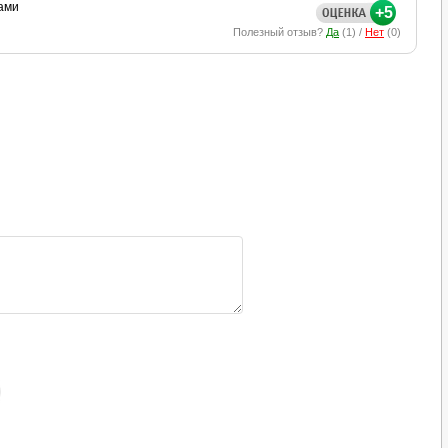
гами
+5
Полезный отзыв?
Да
(
1
) /
Нет
(
0
)