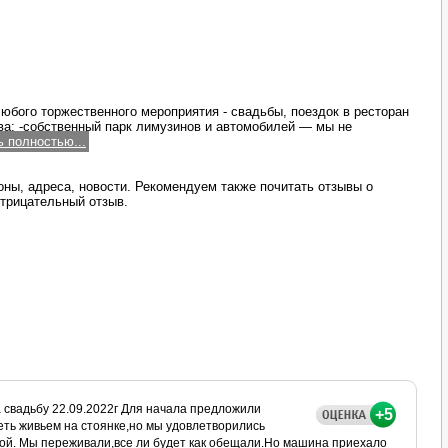
любого торжественного мероприятия - свадьбы, поездок в ресторан
а: -собственный парк лимузинов и автомобилей — мы не
ь полностью...
ны, адреса, новости. Рекомендуем также почитать отзывы о
трицательный отзыв.
 свадьбу 22.09.2022г Для начала предложили
+5
ть живьем на стоянке,но мы удовлетворились
й. Мы переживали,все ли будет как обещали.Но машина приехало