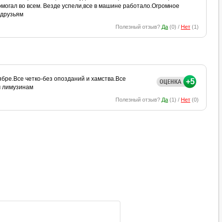
омогал во всем. Везде успели,все в машине работало.Огромное
 друзьям
Полезный отзыв?
Да
(
0
) /
Нет
(
1
)
ябре.Все четко-без опозданий и хамства.Все
+5
м лимузинам
Полезный отзыв?
Да
(
1
) /
Нет
(
0
)