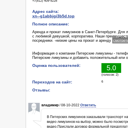
+7(812) 409-9228
Адрес сайта:
xn--g1abbjgi3b5d.top
Полное описание:
Аренда и прокат лимузинов в Санкт-Петербурге. Для 
с любимой девушкой, корпоратива. Наши преимуществ
посредники. -низкие цены на прокат и аренду
смотрет
Информация о компании Питерские лимузины - телефо
Питерские лимузины и добавить положительный или о
Оценка пользователей:
5.0
(голосов: 2)
Переходов на сайт:
6
Отзывы:
владимир
/ 08-10-2022
Ответить
В Питерских лимузинов заказывали транспорт на
видео лимузинов на выбор, можно было посмотре
видео.Прислали договор формальной предоплато