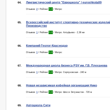
Лингвистический центр "Еврошкола" / euroshkola89
64.
Отзывов:
2
/ Рейтинг
5.0
/ Метро:
Всероссийский институт спортивно-технических издели
65.
Производство
Отзывов:
1
/ Рейтинг
5.0
/ Метро: Алтуфьево - 2,38 км
Компаний Геолог-Краснодар
66.
Отзывов:
1
/ Рейтинг
5.0
/ Метро:
Международная школа бизнеса РЭУ им. Г.В. Плеханова
67.
Отзывов:
1
/ Рейтинг
5.0
/ Метро: Серпуховская - 240 м
Новая независимая кофейная организация Нико
68.
Отзывов:
1
/ Рейтинг
5.0
/ Метро: Шоссе Энтузиастов - 720 м
Автошкола Сити
69.