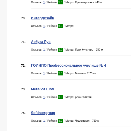
Отзывов:
1
/ Рейтинг
5.0
/ Метро: Пролетарская - 440 м
ИнтерДизайн
70.
Отзывов:
1
/ Рейтинг
5.0
/ Метро:
Азбука Рус
71.
Отзывов:
1
/ Рейтинг
5.0
/ Метро: Парк Культуры - 250 м
ГОУ НПО Профессиональное училище № 4
72.
Отзывов:
1
/ Рейтинг
5.0
/ Метро: Митино - 2,75 км
Мегабот Шоп
73.
Отзывов:
1
/ Рейтинг
5.0
/ Метро: река Запятая
Softintergroup
74.
Отзывов:
1
/ Рейтинг
5.0
/ Метро: Чкаловская - 750 м