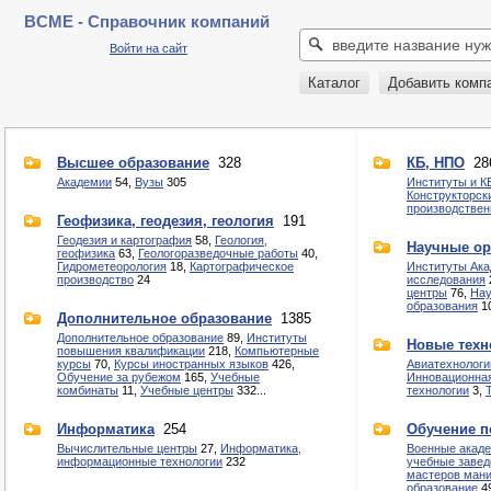
BCME - Справочник компаний
Войти на сайт
Каталог
Добавить комп
Высшее образование
328
КБ, НПО
28
Академии
54,
Вузы
305
Институты и К
Конструкторск
производствен
Геофизика, геодезия, геология
191
Геодезия и картография
58,
Геология,
Научные ор
геофизика
63,
Геологоразведочные работы
40,
Гидрометеорология
18,
Картографическое
Институты Ака
производство
24
исследования
центры
76,
Нау
образования
1
Дополнительное образование
1385
Дополнительное образование
89,
Институты
Новые техн
повышения квалификации
218,
Компьютерные
курсы
70,
Курсы иностранных языков
426,
Авиатехнологи
Обучение за рубежом
165,
Учебные
Инновационная
комбинаты
11,
Учебные центры
332...
технологии
3,
Информатика
254
Обучение п
Вычислительные центры
27,
Информатика,
Военные акаде
информационные технологии
232
учебные завед
мастеров ман
образование
4