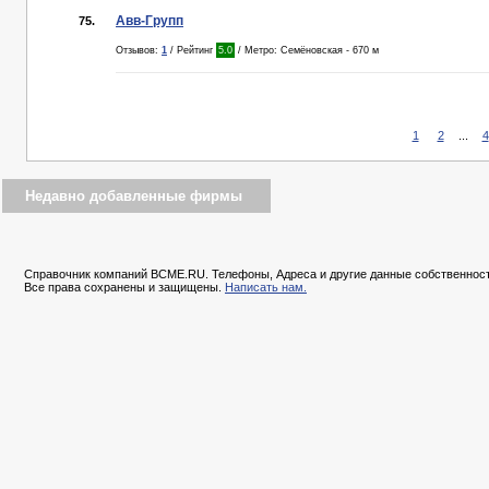
Авв-Групп
75.
Отзывов:
1
/ Рейтинг
5.0
/ Метро: Семёновская - 670 м
1
2
...
4
Недавно добавленные фирмы
Справочник компаний BCME.RU. Телефоны, Адреса и другие данные собственност
Все права сохранены и защищены.
Написать нам.