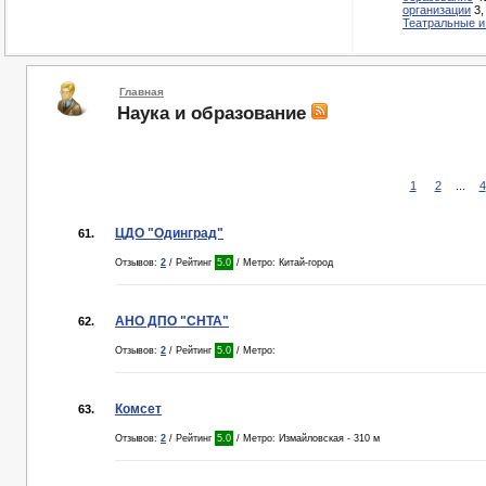
организации
3
Театральные и
Главная
Наука и образование
1
2
...
4
ЦДО "Одинград"
61.
Отзывов:
2
/ Рейтинг
5.0
/ Метро: Китай-город
АНО ДПО "СНТА"
62.
Отзывов:
2
/ Рейтинг
5.0
/ Метро:
Комсет
63.
Отзывов:
2
/ Рейтинг
5.0
/ Метро: Измайловская - 310 м