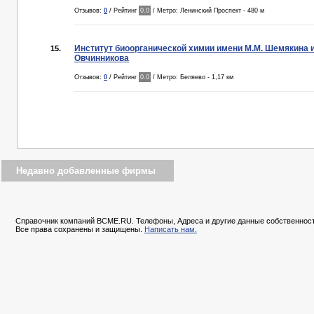
Отзывов:
0
/ Рейтинг
0.0
/ Метро: Ленинский Проспект - 480 м
Институт биоорганической химии имени М.М. Шемякина и
15.
Овчинникова
Отзывов:
0
/ Рейтинг
0.0
/ Метро: Беляево - 1,17 км
Недавно добавленные фирмы
Справочник компаний BCME.RU. Телефоны, Адреса и другие данные собственност
Все права сохранены и защищены.
Написать нам.