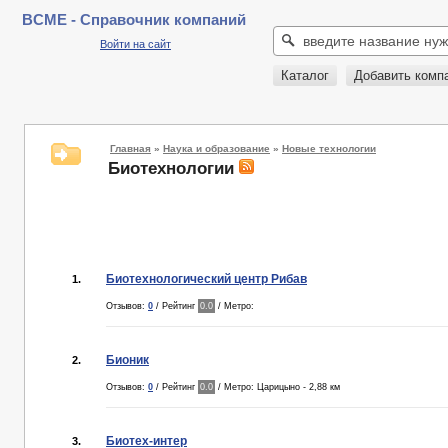
BCME - Справочник компаний
Войти на сайт
Каталог
Добавить комп
Главная
»
Наука и образование
»
Новые технологии
Биотехнологии
Биотехнологический центр Рибав
1.
Отзывов:
0
/ Рейтинг
0.0
/ Метро:
Бионик
2.
Отзывов:
0
/ Рейтинг
0.0
/ Метро: Царицыно - 2,88 км
Биотех-интер
3.