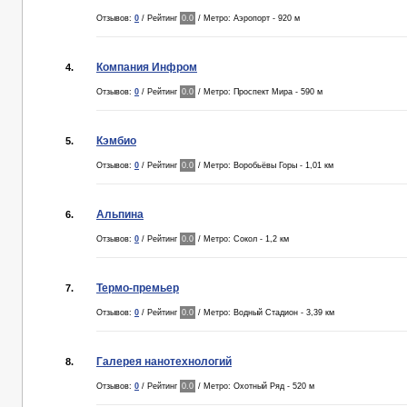
Отзывов:
0
/ Рейтинг
0.0
/ Метро: Аэропорт - 920 м
Компания Инфром
4.
Отзывов:
0
/ Рейтинг
0.0
/ Метро: Проспект Мира - 590 м
Кэмбио
5.
Отзывов:
0
/ Рейтинг
0.0
/ Метро: Воробьёвы Горы - 1,01 км
Альпина
6.
Отзывов:
0
/ Рейтинг
0.0
/ Метро: Сокол - 1,2 км
Термо-премьер
7.
Отзывов:
0
/ Рейтинг
0.0
/ Метро: Водный Стадион - 3,39 км
Галерея нанотехнологий
8.
Отзывов:
0
/ Рейтинг
0.0
/ Метро: Охотный Ряд - 520 м