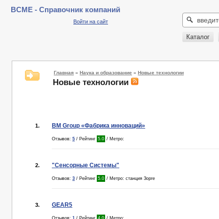
BCME - Справочник компаний
Войти на сайт
Каталог
Главная
»
Наука и образование
»
Новые технологии
Новые технологии
BM Group «Фабрика инноваций»
1.
Отзывов:
5
/ Рейтинг
5.0
/ Метро:
"Сенсорные Системы"
2.
Отзывов:
3
/ Рейтинг
5.0
/ Метро: станция Зорге
GEAR5
3.
Отзывов:
1
/ Рейтинг
4.0
/ Метро: