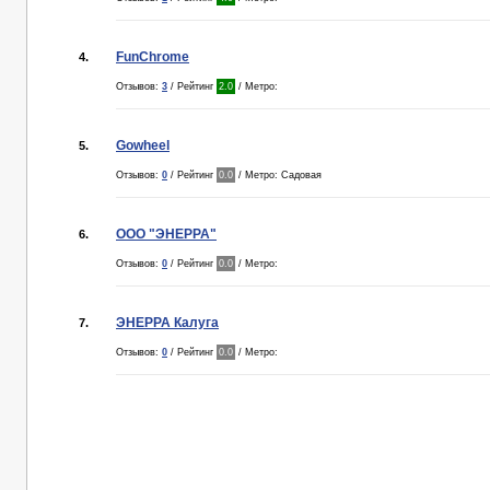
FunChrome
4.
Отзывов:
3
/ Рейтинг
2.0
/ Метро:
Gowheel
5.
Отзывов:
0
/ Рейтинг
0.0
/ Метро: Садовая
ООО "ЭНЕРРА"
6.
Отзывов:
0
/ Рейтинг
0.0
/ Метро:
ЭНЕРРА Калуга
7.
Отзывов:
0
/ Рейтинг
0.0
/ Метро: