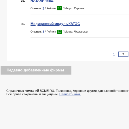
НАТАЛИ-МЕД
29.
Отзывов:
2
/ Рейтинг
5.0
/ Метро: Строгино
Медицинский модуль КАТЭС
30.
Отзывов:
2
/ Рейтинг
5.0
/ Метро: Чкаловская
1
Недавно добавленные фирмы
Справочник компаний BCME.RU. Телефоны, Адреса и другие данные собственност
Все права сохранены и защищены.
Написать нам.