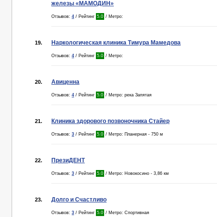
железы «МАМОДИН»
Отзывов:
4
/ Рейтинг
5.0
/ Метро:
Наркологическая клиника Тимура Мамедова
19.
Отзывов:
4
/ Рейтинг
5.0
/ Метро:
Авиценна
20.
Отзывов:
4
/ Рейтинг
5.0
/ Метро: река Запятая
Клиника здорового позвоночника Стайер
21.
Отзывов:
3
/ Рейтинг
5.0
/ Метро: Планерная - 750 м
ПрезиДЕНТ
22.
Отзывов:
3
/ Рейтинг
5.0
/ Метро: Новокосино - 3,86 км
Долго и Счастливо
23.
Отзывов:
3
/ Рейтинг
5.0
/ Метро: Спортивная