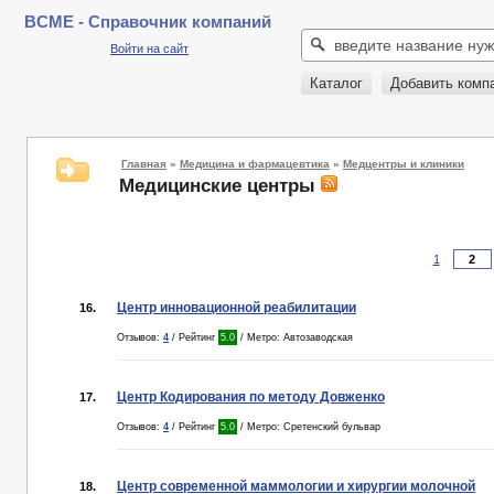
BCME - Справочник компаний
Войти на сайт
Каталог
Добавить комп
Главная
»
Медицина и фармацевтика
»
Медцентры и клиники
Медицинские центры
1
Центр инновационной реабилитации
16.
Отзывов:
4
/ Рейтинг
5.0
/ Метро: Автозаводская
Центр Кодирования по методу Довженко
17.
Отзывов:
4
/ Рейтинг
5.0
/ Метро: Сретенский бульвар
Центр современной маммологии и хирургии молочной
18.