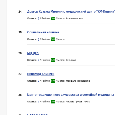
Доктор Кузьма Миленин, медицинский центр "КМ-Клиник
24.
Отзывов:
3
/ Рейтинг
5.0
/ Метро: Академическая
Социальная клиника
25.
Отзывов:
3
/ Рейтинг
5.0
/ Метро:
МЦ ЦРЧ
26.
Отзывов:
3
/ Рейтинг
5.0
/ Метро: Тульская
ЕвроМед Клиника
27.
Отзывов:
3
/ Рейтинг
5.0
/ Метро: Маршала Покрышкина
Центр традиционного акушерства и семейной медицины
28.
Отзывов:
2
/ Рейтинг
5.0
/ Метро: Чистые Пруды - 490 м