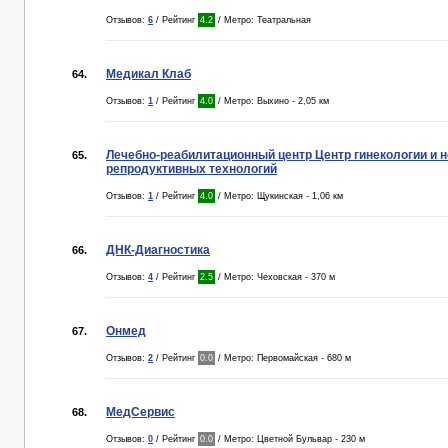
Отзывов:
6
/ Рейтинг
4.2
/ Метро: Театральная
Медикал Клаб
64.
Отзывов:
1
/ Рейтинг
4.0
/ Метро: Выхино - 2,05 км
Лечебно-реабилитационный центр Центр гинекологии и 
65.
репродуктивных технологий
Отзывов:
1
/ Рейтинг
4.0
/ Метро: Щукинская - 1,06 км
ДНК-Диагностика
66.
Отзывов:
4
/ Рейтинг
2.5
/ Метро: Чеховская - 370 м
Онмед
67.
Отзывов:
2
/ Рейтинг
0.0
/ Метро: Первомайская - 680 м
МедСервис
68.
Отзывов:
0
/ Рейтинг
0.0
/ Метро: Цветной Бульвар - 230 м