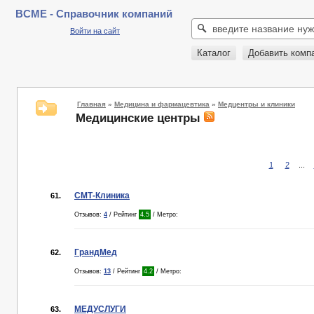
BCME - Справочник компаний
Войти на сайт
Каталог
Добавить комп
Главная
»
Медицина и фармацевтика
»
Медцентры и клиники
Медицинские центры
1
2
...
СМТ-Клиника
61.
Отзывов:
4
/ Рейтинг
4.5
/ Метро:
ГрандМед
62.
Отзывов:
13
/ Рейтинг
4.2
/ Метро:
МЕДУСЛУГИ
63.