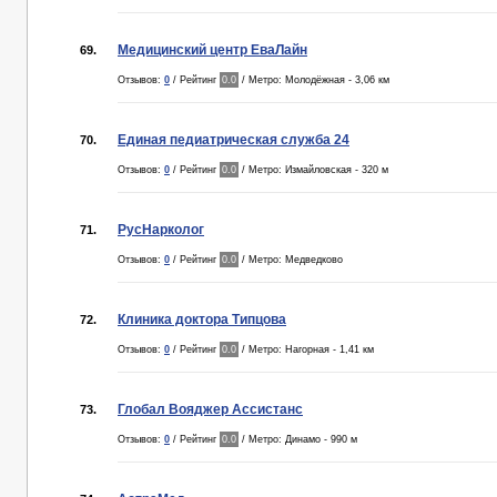
Медицинский центр ЕваЛайн
69.
Отзывов:
0
/ Рейтинг
0.0
/ Метро: Молодёжная - 3,06 км
Единая педиатрическая служба 24
70.
Отзывов:
0
/ Рейтинг
0.0
/ Метро: Измайловская - 320 м
РусНарколог
71.
Отзывов:
0
/ Рейтинг
0.0
/ Метро: Медведково
Клиника доктора Типцова
72.
Отзывов:
0
/ Рейтинг
0.0
/ Метро: Нагорная - 1,41 км
Глобал Вояджер Ассистанс
73.
Отзывов:
0
/ Рейтинг
0.0
/ Метро: Динамо - 990 м