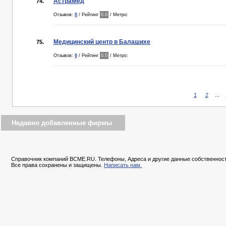
АстраМед
74.
Отзывов:
0
/ Рейтинг
0.0
/ Метро:
Медицинский центр в Балашихе
75.
Отзывов:
0
/ Рейтинг
0.0
/ Метро:
1
2
...
Недавно добавленные фирмы
Справочник компаний BCME.RU. Телефоны, Адреса и другие данные собственност
Все права сохранены и защищены.
Написать нам.