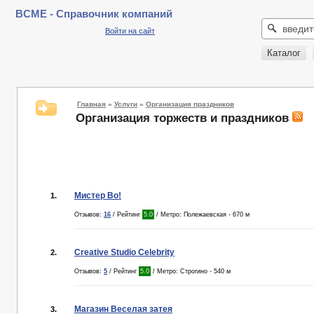
BCME - Справочник компаний
Войти на сайт
Каталог
Главная
»
Услуги
»
Организация праздников
Организация торжеств и праздников
Мистер Во!
1.
Отзывов:
16
/ Рейтинг
5.0
/ Метро: Полежаевская - 670 м
Creative Studio Celebrity
2.
Отзывов:
5
/ Рейтинг
5.0
/ Метро: Строгино - 540 м
Магазин Веселая затея
3.