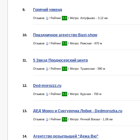
Горячий уикенд
9.
Отзывов:
1
/ Рейтинг
5.0
/ Метро: Алтуфьево - 3,12 км
Праздничное агентство Bast-show
10.
Отзывов:
1
/ Рейтинг
5.0
/ Метро: Рижская - 670 м
5 Звезд Продюсерский центр
11.
Отзывов:
1
/ Рейтинг
5.0
/ Метро: Тушинская - 590 м
Ded-morozzz.ru
12.
Отзывов:
1
/ Рейтинг
5.0
/ Метро: Курская - 700 м
ДЕД Мороз и Снегурочка Лобня - Dedmorozka.ru
13.
Отзывов:
1
/ Рейтинг
5.0
/ Метро: Речной Вокзал - 1,08 км
Агентство розыгрышей “Дежа Вю”
14.