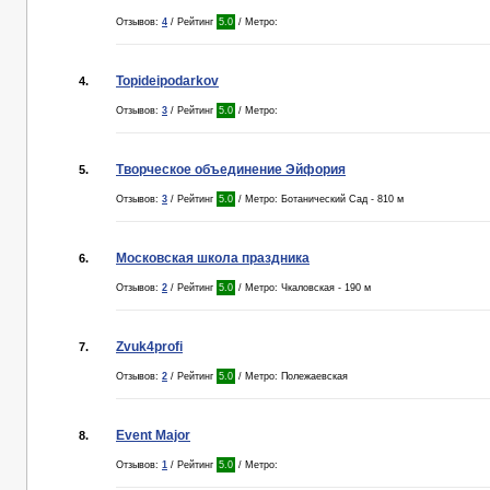
Отзывов:
4
/ Рейтинг
5.0
/ Метро:
Topideipodarkov
4.
Отзывов:
3
/ Рейтинг
5.0
/ Метро:
Творческое объединение Эйфория
5.
Отзывов:
3
/ Рейтинг
5.0
/ Метро: Ботанический Сад - 810 м
Московская школа праздника
6.
Отзывов:
2
/ Рейтинг
5.0
/ Метро: Чкаловская - 190 м
Zvuk4profi
7.
Отзывов:
2
/ Рейтинг
5.0
/ Метро: Полежаевская
Event Major
8.
Отзывов:
1
/ Рейтинг
5.0
/ Метро: