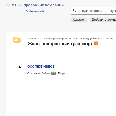
BCME - Справочник компаний
Войти на сайт
Каталог
Добавить комп
Главная
»
Транспорт и перевозки
»
Железнодорожный транспорт
Железнодорожный транспорт
ООО ТЕХИНВЕСТ
1.
Отзывов:
0
/ Рейтинг
0.0
/ Метро: