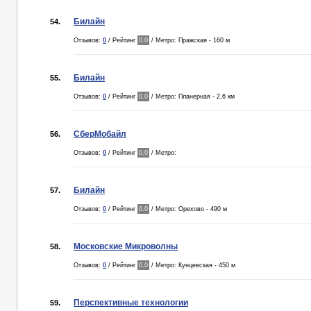
Билайн
54.
Отзывов:
0
/ Рейтинг
0.0
/ Метро: Пражская - 160 м
Билайн
55.
Отзывов:
0
/ Рейтинг
0.0
/ Метро: Планерная - 2,6 км
СберМобайл
56.
Отзывов:
0
/ Рейтинг
0.0
/ Метро:
Билайн
57.
Отзывов:
0
/ Рейтинг
0.0
/ Метро: Орехово - 490 м
Московские Микроволны
58.
Отзывов:
0
/ Рейтинг
0.0
/ Метро: Кунцевская - 450 м
Перспективные технологии
59.