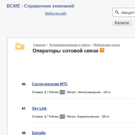
BCME - Справочник компаний
Войти на сайт
Каталог
Главная
»
Телекоммуникации и связь
»
Мобильная связь
Операторы сотовой связи
Салон-магазин МТС
46.
Отзывов:
0
/ Рейтинг
0.0
/ Метро: Электрозаводская - 110 м
Sky Link
47.
Отзывов:
0
/ Рейтинг
0.0
/ Метро: Багратионовская - 300 м
Билайн
48.