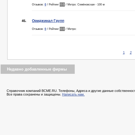
Отзывов:
0
/ Рейтинг
0.0
/ Метро: Семёновская - 100 м
Ориджинал Групп
45.
Отзывов:
0
/ Рейтинг
0.0
/ Метро:
1
2
Недавно добавленные фирмы
Справочник компаний BCME.RU. Телефоны, Адреса и другие данные собственност
Все права сохранены и защищены.
Написать нам.