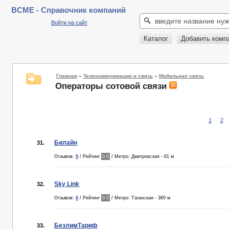
BCME - Справочник компаний
Войти на сайт
Каталог
Добавить комп
Главная
»
Телекоммуникации и связь
»
Мобильная связь
Операторы сотовой связи
1
2
Билайн
31.
Отзывов:
0
/ Рейтинг
0.0
/ Метро: Дмитровская - 61 м
Sky Link
32.
Отзывов:
0
/ Рейтинг
0.0
/ Метро: Таганская - 360 м
БезлимТариф
33.