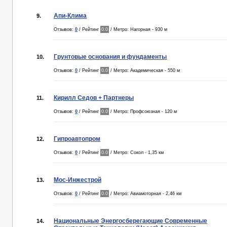
Апи-Клима
9.
Отзывов:
0
/ Рейтинг
0.0
/ Метро: Нагорная - 930 м
Грунтовые основания и фундаменты
10.
Отзывов:
0
/ Рейтинг
0.0
/ Метро: Академическая - 550 м
Кирилл Седов + Партнеры
11.
Отзывов:
0
/ Рейтинг
0.0
/ Метро: Профсоюзная - 120 м
Гипроавтопром
12.
Отзывов:
0
/ Рейтинг
0.0
/ Метро: Сокол - 1,35 км
Мос-Инжестрой
13.
Отзывов:
0
/ Рейтинг
0.0
/ Метро: Авиамоторная - 2,46 км
Национальные Энергосберегающие Современные
14.