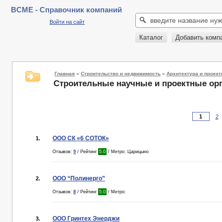
BCME - Справочник компаний
Войти на сайт
Каталог
Добавить комп
Главная
»
Строительство и недвижимость
»
Архитектура и проек
Строительные научные и проектные ор
2
ООО СК «6 СОТОК»
1.
Отзывов:
9
/ Рейтинг
5.0
/ Метро: Царицыно
ООО “Полинерго”
2.
Отзывов:
8
/ Рейтинг
5.0
/ Метро:
ООО Гринтех Энерджи
3.