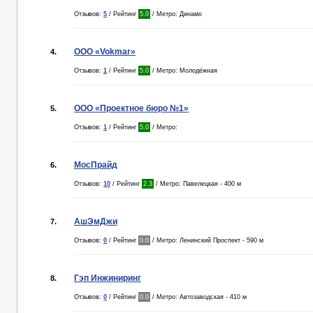
Отзывов:
5
/ Рейтинг
5.0
/ Метро: Динамо
ООО «Vokmar»
4.
Отзывов:
1
/ Рейтинг
5.0
/ Метро: Молодёжная
ООО «Проектное бюро №1»
5.
Отзывов:
1
/ Рейтинг
5.0
/ Метро:
МосПрайд
6.
Отзывов:
10
/ Рейтинг
2.3
/ Метро: Павелецкая - 400 м
АшЭмДжи
7.
Отзывов:
0
/ Рейтинг
0.0
/ Метро: Ленинский Проспект - 590 м
Гэп Инжиниринг
8.
Отзывов:
0
/ Рейтинг
0.0
/ Метро: Автозаводская - 410 м