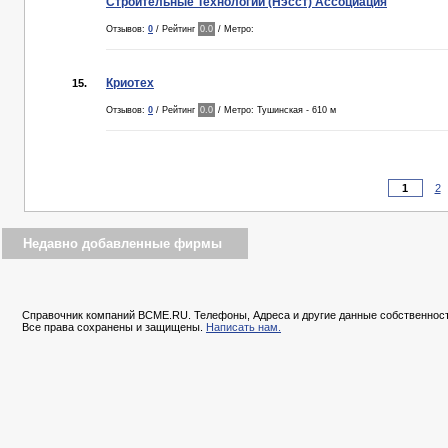
Строительные Технологии (Нэсст) Ассоциация
Отзывов:
0
/ Рейтинг
0.0
/ Метро:
Криотех
15.
Отзывов:
0
/ Рейтинг
0.0
/ Метро: Тушинская - 610 м
2
Недавно добавленные фирмы
Справочник компаний BCME.RU. Телефоны, Адреса и другие данные собственност
Все права сохранены и защищены.
Написать нам.