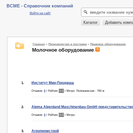
BCME - Справочник компаний
Войти на сайт
Каталог
Добавить комп
Главная
»
Производство и поставки
»
Пищевое оборудование
Молочное оборудование
Институт Мир-Продмаш
1.
Отзывов:
0
/ Рейтинг
0.0
/ Метро: Полежаевская - 760 м
Alpma Alpenland Maschinenbau GmbH представительств
2.
Отзывов:
0
/ Рейтинг
0.0
/ Метро:
Агропромстрой
3.