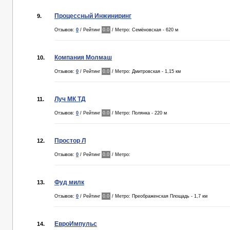
Процессный Инжиниринг
9.
Отзывов:
0
/ Рейтинг
0.0
/ Метро: Семёновская - 620 м
Компания Молмаш
10.
Отзывов:
0
/ Рейтинг
0.0
/ Метро: Дмитровская - 1,15 км
Луч МК ТД
11.
Отзывов:
0
/ Рейтинг
0.0
/ Метро: Полянка - 220 м
Простор Л
12.
Отзывов:
0
/ Рейтинг
0.0
/ Метро:
Фуд милк
13.
Отзывов:
0
/ Рейтинг
0.0
/ Метро: Преображенская Площадь - 1,7 км
ЕвроИмпульс
14.