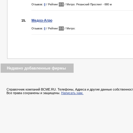
Отзывов:
0
/ Рейтинг
0.0
/ Метро: Рязанский Проспект - 680 м
Медоз-Агро
15.
Отзывов:
0
/ Рейтинг
0.0
/ Метро:
Недавно добавленные фирмы
Справочник компаний BCME.RU. Телефоны, Адреса и другие данные собственност
Все права сохранены и защищены.
Написать нам.