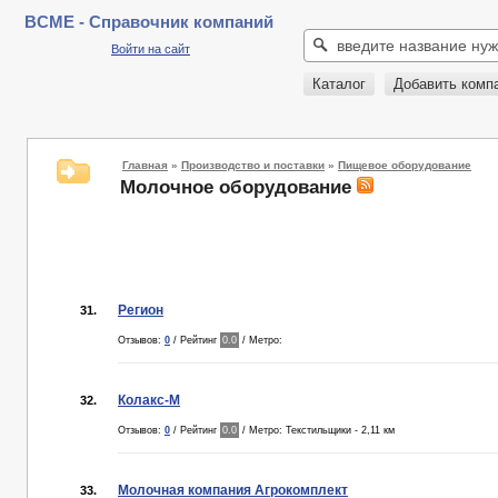
BCME - Справочник компаний
Войти на сайт
Каталог
Добавить комп
Главная
»
Производство и поставки
»
Пищевое оборудование
Молочное оборудование
Регион
31.
Отзывов:
0
/ Рейтинг
0.0
/ Метро:
Колакс-М
32.
Отзывов:
0
/ Рейтинг
0.0
/ Метро: Текстильщики - 2,11 км
Молочная компания Агрокомплект
33.