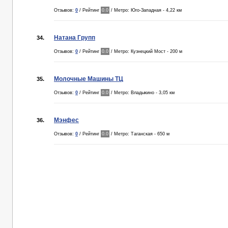
Отзывов:
0
/ Рейтинг
0.0
/ Метро: Юго-Западная - 4,22 км
Натана Групп
34.
Отзывов:
0
/ Рейтинг
0.0
/ Метро: Кузнецкий Мост - 200 м
Молочные Машины ТЦ
35.
Отзывов:
0
/ Рейтинг
0.0
/ Метро: Владыкино - 3,05 км
Мэнфес
36.
Отзывов:
0
/ Рейтинг
0.0
/ Метро: Таганская - 650 м