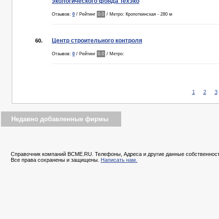
экологического фонда Техэко
Отзывов:
0
/ Рейтинг
0.0
/ Метро: Кропоткинская - 280 м
Центр строительного контроля
60.
Отзывов:
0
/ Рейтинг
0.0
/ Метро:
1
2
3
Недавно добавленные фирмы
Справочник компаний BCME.RU. Телефоны, Адреса и другие данные собственност
Все права сохранены и защищены.
Написать нам.