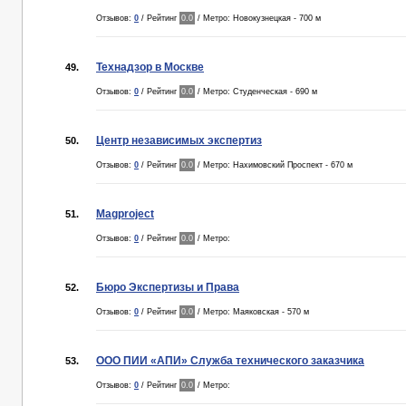
Отзывов:
0
/ Рейтинг
0.0
/ Метро: Новокузнецкая - 700 м
Технадзор в Москве
49.
Отзывов:
0
/ Рейтинг
0.0
/ Метро: Студенческая - 690 м
Центр независимых экспертиз
50.
Отзывов:
0
/ Рейтинг
0.0
/ Метро: Нахимовский Проспект - 670 м
Magproject
51.
Отзывов:
0
/ Рейтинг
0.0
/ Метро:
Бюро Экспертизы и Права
52.
Отзывов:
0
/ Рейтинг
0.0
/ Метро: Маяковская - 570 м
ООО ПИИ «АПИ» Служба технического заказчика
53.
Отзывов:
0
/ Рейтинг
0.0
/ Метро: