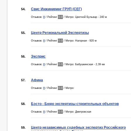
Свис Инжиниринг ГРУП (СЕГ)
54.
Отзывов:
0
/ Рейтинг
0.0
/ Метро: Цветной Бульвар - 240 м
Центр Региональной Экспертизы
55.
Отзывов:
0
/ Рейтинг
0.0
/ Метро: Нагорная - 920 м
Эксприс
56.
Отзывов:
0
/ Рейтинг
0.0
/ Метро: Бабушкинская - 2,39 км
Афина
57.
Отзывов:
0
/ Рейтинг
0.0
/ Метро:
Бэсто - Бюро экспертизы строительных объектов
58.
Отзывов:
0
/ Рейтинг
0.0
/ Метро: Дмитровская
Центр независимых судебных экспертиз Российского
59.