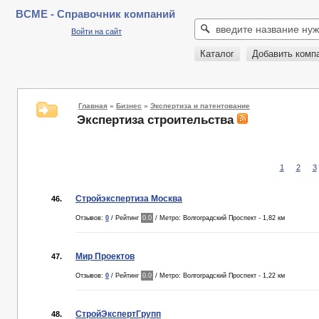
BCME - Справочник компаний
Войти на сайт
Каталог
Добавить комп
Главная
»
Бизнес
»
Экспертиза и патентование
Экспертиза строительства
1
2
3
Стройэкспертиза Москва
46.
Отзывов:
0
/ Рейтинг
0.0
/ Метро: Волгоградский Проспект - 1,82 км
Мир Проектов
47.
Отзывов:
0
/ Рейтинг
0.0
/ Метро: Волгоградский Проспект - 1,22 км
СтройЭкспертГрупп
48.