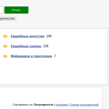
дничество
Свадебные агентства
148
Свадебные салоны
236
Фейерверки и пиротехник
7
Сортировать по:
Популярности
|
Названию
|
Оценке пользователей