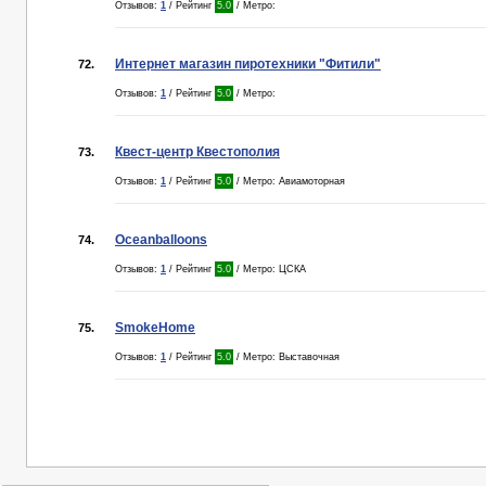
Отзывов:
1
/ Рейтинг
5.0
/ Метро:
Интернет магазин пиротехники "Фитили"
72.
Отзывов:
1
/ Рейтинг
5.0
/ Метро:
Квест-центр Квестополия
73.
Отзывов:
1
/ Рейтинг
5.0
/ Метро: Авиамоторная
Oceanballoons
74.
Отзывов:
1
/ Рейтинг
5.0
/ Метро: ЦСКА
SmokeHome
75.
Отзывов:
1
/ Рейтинг
5.0
/ Метро: Выставочная