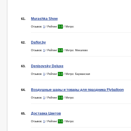
Murashka Show
61.
Отзывов:
1
/ Рейтинг
5.0
/ Метро:
Daflor.by
62.
Отзывов:
1
/ Рейтинг
5.0
/ Метро: Михалово
Denisovsky Deluxe
63.
Отзывов:
1
/ Рейтинг
5.0
/ Метро: Бауманская
Воздушные шары и товары для праздника Flyballoon
64.
Отзывов:
1
/ Рейтинг
5.0
/ Метро:
Доставка Цветов
65.
Отзывов:
1
/ Рейтинг
5.0
/ Метро: