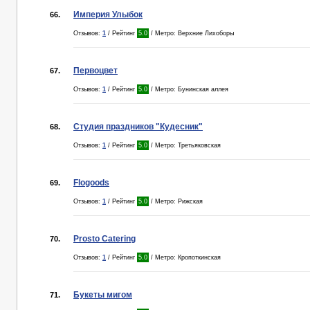
Империя Улыбок
66.
Отзывов:
1
/ Рейтинг
5.0
/ Метро: Верхние Лихоборы
Первоцвет
67.
Отзывов:
1
/ Рейтинг
5.0
/ Метро: Бунинская аллея
Студия праздников "Кудесник"
68.
Отзывов:
1
/ Рейтинг
5.0
/ Метро: Третьяковская
Flogoods
69.
Отзывов:
1
/ Рейтинг
5.0
/ Метро: Рижская
Prosto Catering
70.
Отзывов:
1
/ Рейтинг
5.0
/ Метро: Кропоткинская
Букеты мигом
71.