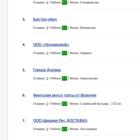
Отзывов:
4
/ Рейтинг
5.0
/ Метро: Елизаровская
Бистро-обед
3.
Отзывов:
3
/ Рейтинг
5.0
/ Метро: Волковская
ООО «Ледникофф»
4.
Отзывов:
3
/ Рейтинг
5.0
/ Метро: Ховрино
Горная Долина
5.
Отзывов:
3
/ Рейтинг
5.0
/ Метро: Кожуховская
Фантазия вкуса торты от Верочки
6.
Отзывов:
2
/ Рейтинг
5.0
/ Метро: Славянский Бульвар - 2,52 км
ООО Шишкин Лес ДОСТАВКА
7.
Отзывов:
2
/ Рейтинг
5.0
/ Метро: Рассказовка