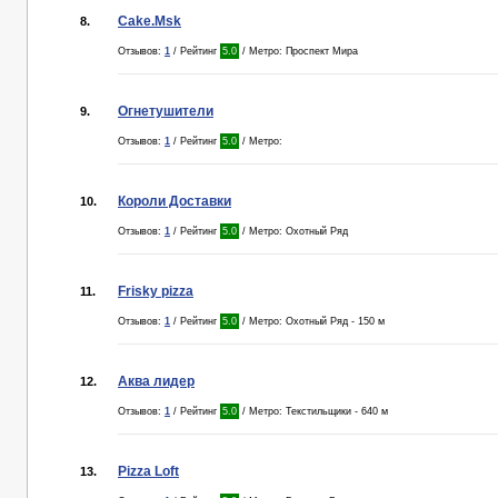
Cake.Msk
8.
Отзывов:
1
/ Рейтинг
5.0
/ Метро: Проспект Мира
Огнетушители
9.
Отзывов:
1
/ Рейтинг
5.0
/ Метро:
Короли Доставки
10.
Отзывов:
1
/ Рейтинг
5.0
/ Метро: Охотный Ряд
Frisky pizza
11.
Отзывов:
1
/ Рейтинг
5.0
/ Метро: Охотный Ряд - 150 м
Аква лидер
12.
Отзывов:
1
/ Рейтинг
5.0
/ Метро: Текстильщики - 640 м
Pizza Loft
13.