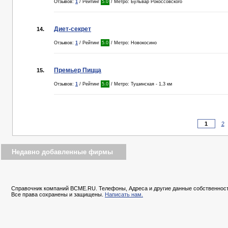
Отзывов:
1
/ Рейтинг
5.0
/ Метро: Бульвар Рокоссовского
Диет-секрет
14.
Отзывов:
1
/ Рейтинг
5.0
/ Метро: Новокосино
Премьер Пицца
15.
Отзывов:
1
/ Рейтинг
5.0
/ Метро: Тушинская - 1,3 км
2
Недавно добавленные фирмы
Справочник компаний BCME.RU. Телефоны, Адреса и другие данные собственност
Все права сохранены и защищены.
Написать нам.