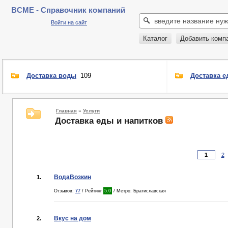
BCME - Справочник компаний
Войти на сайт
Каталог
Добавить комп
Доставка воды
109
Доставка е
Главная
»
Услуги
Доставка еды и напитков
2
ВодаВозкин
1.
Отзывов:
77
/ Рейтинг
5.0
/ Метро: Братиславская
Вкус на дом
2.