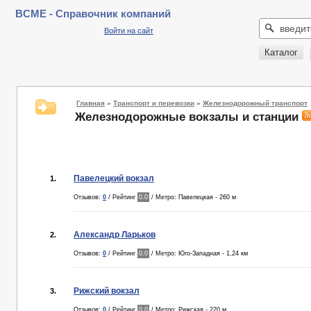
BCME - Справочник компаний
Войти на сайт
Каталог
Главная
»
Транспорт и перевозки
»
Железнодорожный транспорт
Железнодорожные вокзалы и станции
Павелецкий вокзал
1.
Отзывов:
0
/ Рейтинг
0.0
/ Метро: Павелецкая - 260 м
Александр Ларьков
2.
Отзывов:
0
/ Рейтинг
0.0
/ Метро: Юго-Западная - 1,24 км
Рижский вокзал
3.
Отзывов:
0
/ Рейтинг
0.0
/ Метро: Рижская - 220 м