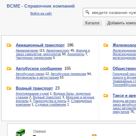
BCME - Справочник компаний
Войти на сайт
Каталог
Добавить комп
Авиационный транспорт
186
Железнодо
Авиакомпании
113,
Авиатранспорт
45,
Аренда и
Железнодорожн
заказ самолетов, вертолетов
50,
Аэропорты
7,
Железнодорож
Чартерные перевозким
0
железнодорожн
Автобусное сообщение
155
Общественн
Автобусные парки
12,
Автобусные перевозки
94,
Городской пас
Автовокзалы и автостанции
53
дороги и фуни
Трамвайные с
Троллейбусные
Водный транспорт
23
Агентирование судов
1,
Водные базы, лодочные
Такси и ар
станции
2,
Водный транспорт
3,
Морские и речные
вокзалы
2,
Пароходства и порты
2,
Стивидорные
Аренда автомо
компании
1,
Судовое снабжение
1
заказ автобус
заказ автомоб
лимузинов
75,
Главная