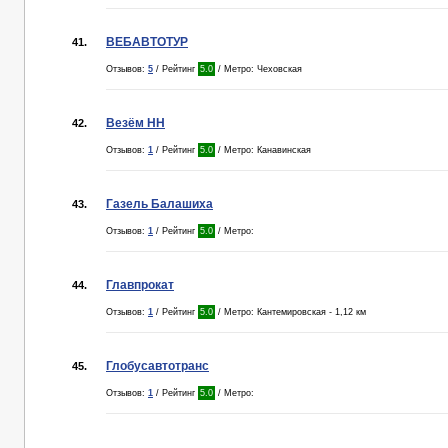
ВЕБАВТОТУР
41.
Отзывов:
5
/ Рейтинг
5.0
/ Метро: Чеховская
Везём НН
42.
Отзывов:
1
/ Рейтинг
5.0
/ Метро: Канавинская
Газель Балашиха
43.
Отзывов:
1
/ Рейтинг
5.0
/ Метро:
Главпрокат
44.
Отзывов:
1
/ Рейтинг
5.0
/ Метро: Кантемировская - 1,12 км
Глобусавтотранс
45.
Отзывов:
1
/ Рейтинг
5.0
/ Метро: