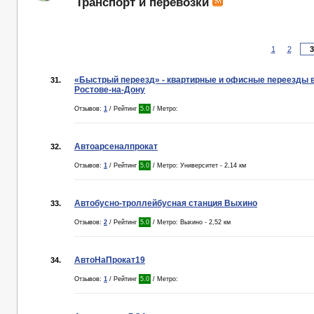
Транспорт и перевозки
1
2
«Быстрый переезд» - квартирные и офисные переезды 
31.
Ростове-на-Дону
Отзывов:
1
/ Рейтинг
5.0
/ Метро:
Автоарсеналпрокат
32.
Отзывов:
1
/ Рейтинг
5.0
/ Метро: Университет - 2,14 км
Автобусно-троллейбусная станция Выхино
33.
Отзывов:
2
/ Рейтинг
5.0
/ Метро: Выхино - 2,52 км
АвтоНаПрокат19
34.
Отзывов:
1
/ Рейтинг
5.0
/ Метро: