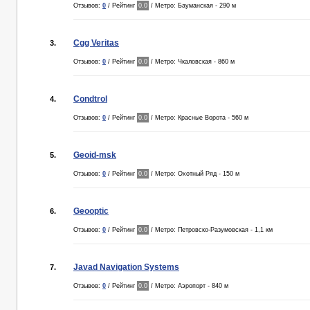
Отзывов:
0
/ Рейтинг
0.0
/ Метро: Бауманская - 290 м
Cgg Veritas
3.
Отзывов:
0
/ Рейтинг
0.0
/ Метро: Чкаловская - 860 м
Condtrol
4.
Отзывов:
0
/ Рейтинг
0.0
/ Метро: Красные Ворота - 560 м
Geoid-msk
5.
Отзывов:
0
/ Рейтинг
0.0
/ Метро: Охотный Ряд - 150 м
Geooptic
6.
Отзывов:
0
/ Рейтинг
0.0
/ Метро: Петровско-Разумовская - 1,1 км
Javad Navigation Systems
7.
Отзывов:
0
/ Рейтинг
0.0
/ Метро: Аэропорт - 840 м