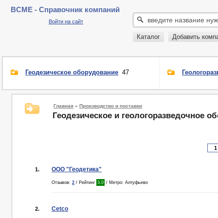
BCME - Справочник компаний
Войти на сайт
Каталог
Добавить комп
Геодезическое оборудование
47
Геологора
Главная
»
Производство и поставки
Геодезическое и геологоразведочное о
ООО "Геодетика"
1.
Отзывов:
2
/ Рейтинг
3.0
/ Метро: Алтуфьево
Cetco
2.