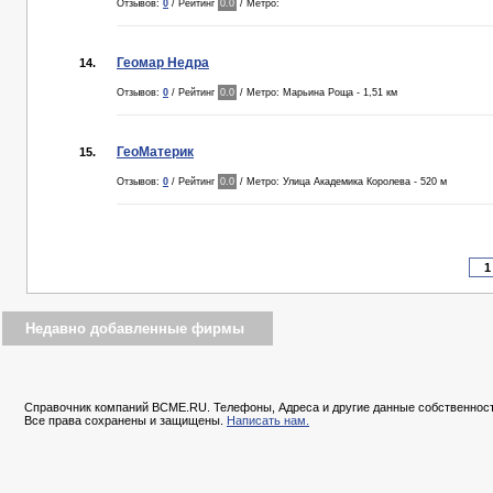
Отзывов:
0
/ Рейтинг
0.0
/ Метро:
Геомар Недра
14.
Отзывов:
0
/ Рейтинг
0.0
/ Метро: Марьина Роща - 1,51 км
ГеоМатерик
15.
Отзывов:
0
/ Рейтинг
0.0
/ Метро: Улица Академика Королева - 520 м
Недавно добавленные фирмы
Справочник компаний BCME.RU. Телефоны, Адреса и другие данные собственност
Все права сохранены и защищены.
Написать нам.