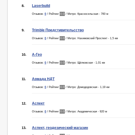
Laserbuild
8.
Отзывов:
0
/ Рейтинг
0.0
/ Метро: Красносельская - 760 м
Trimble Предстивительсство
9.
Отзывов:
0
/ Рейтинг
0.0
/ Метро: Нахимовский Проспект - 1,5 км
А-Гео
10.
Отзывов:
0
/ Рейтинг
0.0
/ Метро: Щёлковская - 1,01 км
Армада НДТ
11.
Отзывов:
0
/ Рейтинг
0.0
/ Метро: Домодедовская - 1,19 км
Аспект
12.
Отзывов:
0
/ Рейтинг
0.0
/ Метро: Академическая - 920 м
Аспект, геодезический магазин
13.