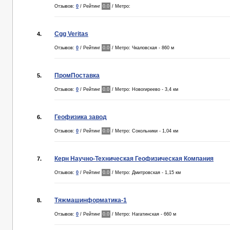
Отзывов:
0
/ Рейтинг
0.0
/ Метро:
Cgg Veritas
4.
Отзывов:
0
/ Рейтинг
0.0
/ Метро: Чкаловская - 860 м
ПромПоставка
5.
Отзывов:
0
/ Рейтинг
0.0
/ Метро: Новогиреево - 3,4 км
Геофизика завод
6.
Отзывов:
0
/ Рейтинг
0.0
/ Метро: Сокольники - 1,04 км
Керн Научно-Техническая Геофизическая Компания
7.
Отзывов:
0
/ Рейтинг
0.0
/ Метро: Дмитровская - 1,15 км
Тяжмашинформатика-1
8.
Отзывов:
0
/ Рейтинг
0.0
/ Метро: Нагатинская - 660 м