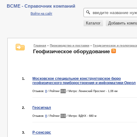
BCME - Справочник компаний
Войти на сайт
Каталог
Добавить комп
Главная
»
Производство и поставки
»
Геодезическое и геологора
Геофизическое оборудование
Московское специальное конструкторское бюро
1.
геофизического приборостроения и информатики Ореол
Отзывов:
0
/ Рейтинг
0.0
/ Метро: Ленинский Проспект - 1,06 км
Геосигнал
2.
Отзывов:
0
/ Рейтинг
0.0
/ Метро: ВДНХ - 680 м
Р-сенсорс
3.