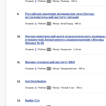
Отзывов:
0
/ Рейтинг
0.0
/ Метро: Полянка - 100 м
Российская академия медицинских наук Научно-
9.
исследовательский институт питания
Отзывов:
0
/ Рейтинг
0.0
/ Метро: Китай-Город - 690 м
Научно-практический центр психологического здоровья 
10.
и подростков Департамента здравоохранения г.Москвы
Филиал № 66
Отзывов:
0
/ Рейтинг
0.0
/ Метро: Калужская - 1,44 км
Медико-технический институт ФВД
11.
Отзывов:
0
/ Рейтинг
0.0
/ Метро: Менделеевская - 590 м
Apt Distribution
12.
Отзывов:
0
/ Рейтинг
0.0
/ Метро: Тёплый Стан - 790 м
Nadim Cro
13.