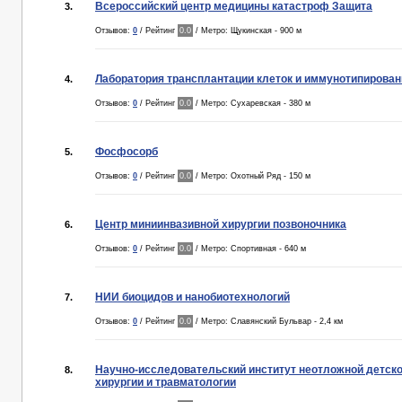
Всероссийский центр медицины катастроф Защита
3.
Отзывов:
0
/ Рейтинг
0.0
/ Метро: Щукинская - 900 м
Лаборатория трансплантации клеток и иммунотипирован
4.
Отзывов:
0
/ Рейтинг
0.0
/ Метро: Сухаревская - 380 м
Фосфосорб
5.
Отзывов:
0
/ Рейтинг
0.0
/ Метро: Охотный Ряд - 150 м
Центр миниинвазивной хирургии позвоночника
6.
Отзывов:
0
/ Рейтинг
0.0
/ Метро: Спортивная - 640 м
НИИ биоцидов и нанобиотехнологий
7.
Отзывов:
0
/ Рейтинг
0.0
/ Метро: Славянский Бульвар - 2,4 км
Научно-исследовательский институт неотложной детск
8.
хирургии и травматологии