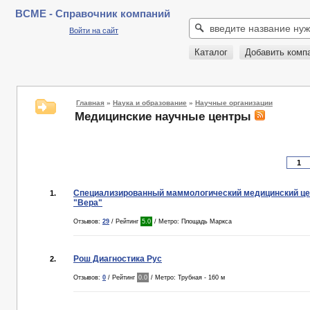
BCME - Справочник компаний
Войти на сайт
Каталог
Добавить комп
Главная
»
Наука и образование
»
Научные организации
Медицинские научные центры
Специализированный маммологический медицинский це
1.
"Вера"
Отзывов:
29
/ Рейтинг
5.0
/ Метро: Площадь Маркса
Рош Диагностика Рус
2.
Отзывов:
0
/ Рейтинг
0.0
/ Метро: Трубная - 160 м