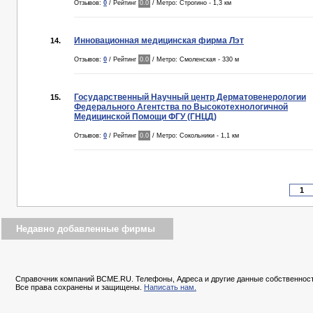
Отзывов:
0
/ Рейтинг
0.0
/ Метро: Строгино - 1,3 км
Инновационная медицинская фирма Лэт
14.
Отзывов:
0
/ Рейтинг
0.0
/ Метро: Смоленская - 330 м
Государственный Научный центр Дерматовенерологии
15.
Федерального Агентства по Высокотехнологичной
Медицинской Помощи ФГУ (ГНЦД)
Отзывов:
0
/ Рейтинг
0.0
/ Метро: Сокольники - 1,1 км
Недавно добавленные фирмы
Справочник компаний BCME.RU. Телефоны, Адреса и другие данные собственност
Все права сохранены и защищены.
Написать нам.