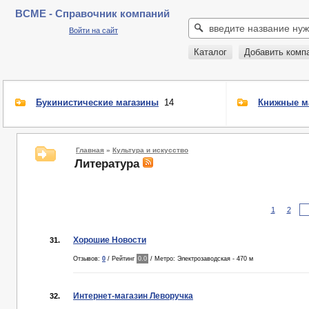
BCME - Справочник компаний
Войти на сайт
Каталог
Добавить комп
Букинистические магазины
14
Книжные м
Главная
»
Культура и искусство
Литература
1
2
Хорошие Новости
31.
Отзывов:
0
/ Рейтинг
0.0
/ Метро: Электрозаводская - 470 м
Интернет-магазин Леворучка
32.