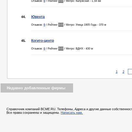
Отзывов:
0
/ Рейтинг
0.0
/ Метро: Калужская - 1,54 км
Ювента
44.
Отзывов:
0
/ Рейтинг
0.0
/ Метро: Улица 1905 Года - 370 м
Когито-центр
45.
Отзывов:
0
/ Рейтинг
0.0
/ Метро: ВДНХ - 430 м
1
2
Недавно добавленные фирмы
Справочник компаний BCME.RU. Телефоны, Адреса и другие данные собственност
Все права сохранены и защищены.
Написать нам.