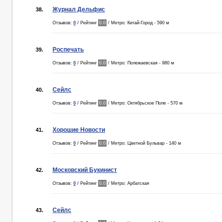
Журнал Дельфис
38.
Отзывов:
0
/ Рейтинг
0.0
/ Метро: Китай-Город - 590 м
Роспечать
39.
Отзывов:
0
/ Рейтинг
0.0
/ Метро: Полежаевская - 980 м
Сейлс
40.
Отзывов:
0
/ Рейтинг
0.0
/ Метро: Октябрьское Поле - 570 м
Хорошие Новости
41.
Отзывов:
0
/ Рейтинг
0.0
/ Метро: Цветной Бульвар - 140 м
Московский Букинист
42.
Отзывов:
0
/ Рейтинг
0.0
/ Метро: Арбатская
Сейлс
43.