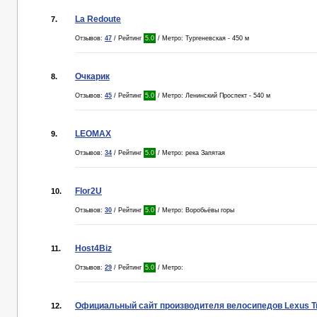
La Redoute
7.
Отзывов:
47
/ Рейтинг
5.0
/ Метро: Тургеневская - 450 м
Очкарик
8.
Отзывов:
45
/ Рейтинг
5.0
/ Метро: Ленинский Проспект - 540 м
LEOMAX
9.
Отзывов:
34
/ Рейтинг
5.0
/ Метро: река Запятая
Flor2U
10.
Отзывов:
30
/ Рейтинг
5.0
/ Метро: Воробьёвы горы
Host4Biz
11.
Отзывов:
29
/ Рейтинг
5.0
/ Метро:
Официальный сайт производителя велосипедов Lexus Tr
12.