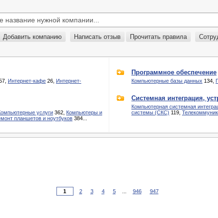
Добавить компанию
Написать отзыв
Прочитать правила
Сотру
Программное обеспечение
57,
Интернет-кафе
26,
Интернет-
Компьютерные базы данных
134,
Системная интеграция, уст
Компьютерная системная интегра
Компьютерные услуги
362,
Компьютеры и
системы (СКС)
119,
Телекоммуник
монт планшетов и ноутбуков
384...
2
3
4
5
...
946
947