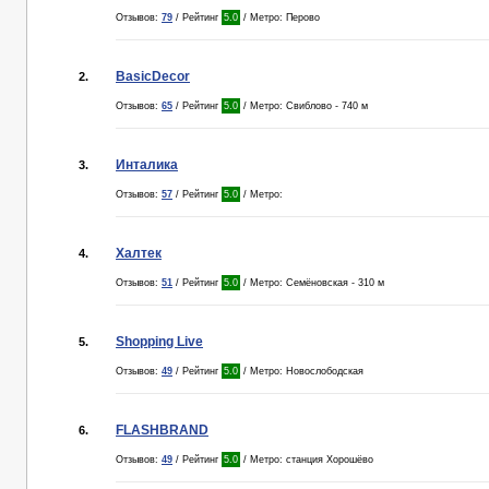
Отзывов:
79
/ Рейтинг
5.0
/ Метро: Перово
BasicDecor
2.
Отзывов:
65
/ Рейтинг
5.0
/ Метро: Свиблово - 740 м
Инталика
3.
Отзывов:
57
/ Рейтинг
5.0
/ Метро:
Халтек
4.
Отзывов:
51
/ Рейтинг
5.0
/ Метро: Семёновская - 310 м
Shopping Live
5.
Отзывов:
49
/ Рейтинг
5.0
/ Метро: Новослободская
FLASHBRAND
6.
Отзывов:
49
/ Рейтинг
5.0
/ Метро: станция Хорошёво