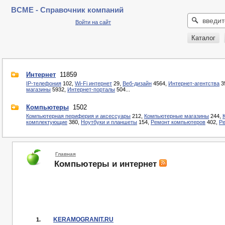
BCME - Справочник компаний
Войти на сайт
Каталог
Интернет
11859
IP-телефония
102,
Wi-Fi интернет
29,
Веб-дизайн
4564,
Интернет-агентства
3
магазины
5932,
Интернет-порталы
504...
Компьютеры
1502
Компьютерная периферия и аксессуары
212,
Компьютерные магазины
244,
комплектующие
380,
Ноутбуки и планшеты
154,
Ремонт компьютеров
402,
Ре
Главная
Компьютеры и интернет
KERAMOGRANIT.RU
1.