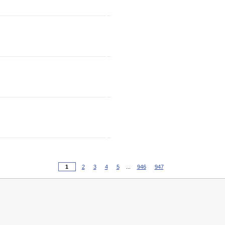
2
3
4
5
...
946
947