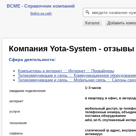
BCME - Справочник компаний
Войти на сайт
Каталог
Добавить комп
Компания Yota-System - отзывы
Сфера деятельности:
Компьютеры и интернет ::: Интернет ::: Провайдеры
Телекоммуникации и связь ::: Коммуникационное оборудование 
Телекоммуникации и связь ::: Мобильная связь ::: Салоны связ
1–3 часов
ожидание подключения
в квартиру, в офис, в загоро
интернет
мобильный доступ, ip-телефо
услуги
телефонные номера, объедин
поставка оборудования
adsl, wi-fi, спутниковый интер
технология
статический ip адрес, внутрен
сервисы
антивирус