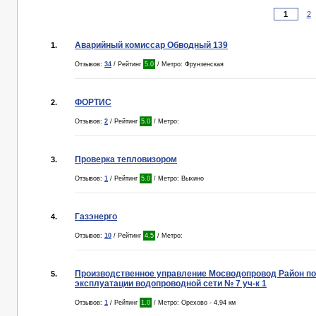
2
Аварийный комиссар Обводный 139
1.
Отзывов:
34
/ Рейтинг
5.0
/ Метро: Фрунзенская
ФОРТИС
2.
Отзывов:
2
/ Рейтинг
5.0
/ Метро:
Проверка тепловизором
3.
Отзывов:
1
/ Рейтинг
5.0
/ Метро: Выхино
Газэнерго
4.
Отзывов:
10
/ Рейтинг
4.5
/ Метро:
Производственное управление Мосводопровод Район по
5.
эксплуатации водопроводной сети № 7 уч-к 1
Отзывов:
1
/ Рейтинг
1.0
/ Метро: Орехово - 4,94 км