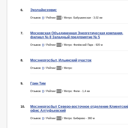
Эколайнсервис
6.
Отзывов:
0
/ Рейтинг
0.0
/ Метро: Бабушкинская - 3,02 км
Московская Объединенная Энергетическая компания,
7.
филиал № 8 Западный предприятие № 5
Отзывов:
0
/ Рейтинг
0.0
/ Метро: Филёвский Парк - 920 м
Мосэнергосбыт, Ильинский участок
8.
Отзывов:
0
/ Рейтинг
0.0
/ Метро:
Грин Тим
9.
Отзывов:
0
/ Рейтинг
0.0
/ Метро: Фили - 1,4 км
Мосэнергосбыт Северо-восточное отделение Клиентски
10.
офис Алтуфьевский
Отзывов:
0
/ Рейтинг
0.0
/ Метро: Бибирево - 360 м