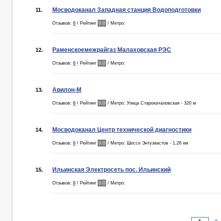
Мосводоканал Западная станция Водоподготовки
11.
Отзывов:
0
/ Рейтинг
0.0
/ Метро:
Раменскоемежрайгаз Малаховская РЭС
12.
Отзывов:
0
/ Рейтинг
0.0
/ Метро:
Авилон-М
13.
Отзывов:
0
/ Рейтинг
0.0
/ Метро: Улица Старокачаловская - 320 м
Мосводоканал Центр технической диагностики
14.
Отзывов:
0
/ Рейтинг
0.0
/ Метро: Шоссе Энтузиастов - 1,26 км
Ильинская Электросеть пос. Ильинский
15.
Отзывов:
0
/ Рейтинг
0.0
/ Метро: