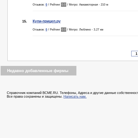
Отзывов:
0
/ Рейтинг
0.0
/ Метро: Авиамоторная - 210 м
Купи-прицеп.ру
15.
Отзывов:
0
/ Рейтинг
0.0
/ Метро: Люблино - 3,27 км
Недавно добавленные фирмы
Справочник компаний BCME.RU. Телефоны, Адреса и другие данные собственност
Все права сохранены и защищены.
Написать нам.