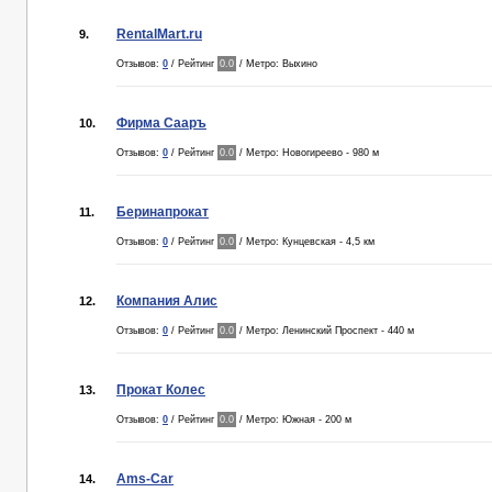
RentalMart.ru
9.
Отзывов:
0
/ Рейтинг
0.0
/ Метро: Выхино
Фирма Сааръ
10.
Отзывов:
0
/ Рейтинг
0.0
/ Метро: Новогиреево - 980 м
Беринапрокат
11.
Отзывов:
0
/ Рейтинг
0.0
/ Метро: Кунцевская - 4,5 км
Компания Алис
12.
Отзывов:
0
/ Рейтинг
0.0
/ Метро: Ленинский Проспект - 440 м
Прокат Колес
13.
Отзывов:
0
/ Рейтинг
0.0
/ Метро: Южная - 200 м
Ams-Car
14.