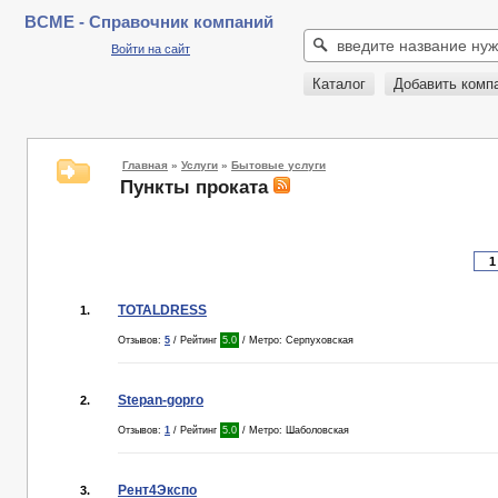
BCME - Справочник компаний
Войти на сайт
Каталог
Добавить комп
Главная
»
Услуги
»
Бытовые услуги
Пункты проката
TOTALDRESS
1.
Отзывов:
5
/ Рейтинг
5.0
/ Метро: Серпуховская
Stepan-gopro
2.
Отзывов:
1
/ Рейтинг
5.0
/ Метро: Шаболовская
Рент4Экспо
3.