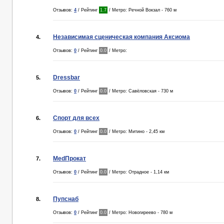
Отзывов:
4
/ Рейтинг
1.7
/ Метро: Речной Вокзал - 760 м
Независимая сценическая компания Аксиома
4.
Отзывов:
0
/ Рейтинг
0.0
/ Метро:
Dressbar
5.
Отзывов:
0
/ Рейтинг
0.0
/ Метро: Савёловская - 730 м
Спорт для всех
6.
Отзывов:
0
/ Рейтинг
0.0
/ Метро: Митино - 2,45 км
MedПрокат
7.
Отзывов:
0
/ Рейтинг
0.0
/ Метро: Отрадное - 1,14 км
Пупснаб
8.
Отзывов:
0
/ Рейтинг
0.0
/ Метро: Новогиреево - 780 м