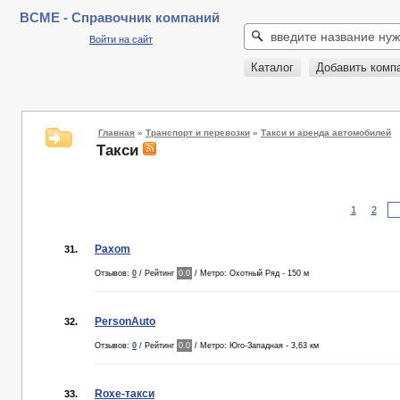
BCME - Справочник компаний
Войти на сайт
Каталог
Добавить комп
Главная
»
Транспорт и перевозки
»
Такси и аренда автомобилей
Такси
1
2
Paxom
31.
Отзывов:
0
/ Рейтинг
0.0
/ Метро: Охотный Ряд - 150 м
PersonAuto
32.
Отзывов:
0
/ Рейтинг
0.0
/ Метро: Юго-Западная - 3,63 км
Roxe-такси
33.