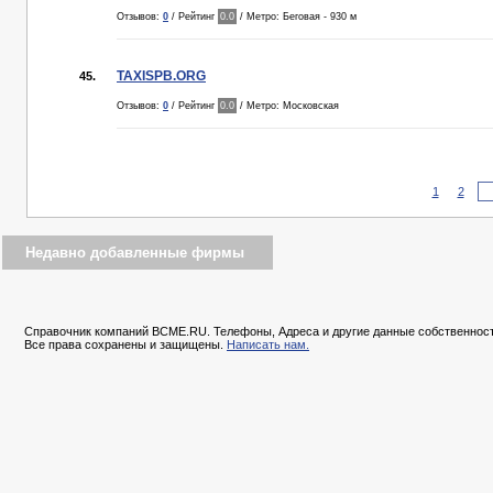
Отзывов:
0
/ Рейтинг
0.0
/ Метро: Беговая - 930 м
TAXISPB.ORG
45.
Отзывов:
0
/ Рейтинг
0.0
/ Метро: Московская
1
2
Недавно добавленные фирмы
Справочник компаний BCME.RU. Телефоны, Адреса и другие данные собственност
Все права сохранены и защищены.
Написать нам.