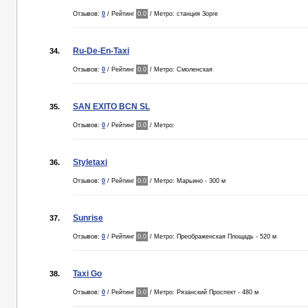
Отзывов:
0
/ Рейтинг
0.0
/ Метро: станция Зорге
Ru-De-En-Taxi
34.
Отзывов:
0
/ Рейтинг
0.0
/ Метро: Смоленская
SAN EXITO BCN SL
35.
Отзывов:
0
/ Рейтинг
0.0
/ Метро:
Styletaxi
36.
Отзывов:
0
/ Рейтинг
0.0
/ Метро: Марьино - 300 м
Sunrise
37.
Отзывов:
0
/ Рейтинг
0.0
/ Метро: Преображенская Площадь - 520 м
Taxi Go
38.
Отзывов:
0
/ Рейтинг
0.0
/ Метро: Рязанский Проспект - 480 м