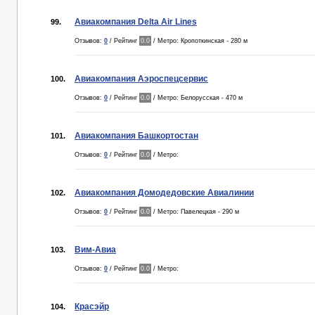
Авиакомпания Delta Air Lines
99.
Отзывов:
0
/ Рейтинг
0.0
/ Метро: Кропоткинская - 280 м
Авиакомпания Аэроспецсервис
100.
Отзывов:
0
/ Рейтинг
0.0
/ Метро: Белорусская - 470 м
Авиакомпания Башкортостан
101.
Отзывов:
0
/ Рейтинг
0.0
/ Метро:
Авиакомпания Домодедовские Авиалинии
102.
Отзывов:
0
/ Рейтинг
0.0
/ Метро: Павелецкая - 290 м
Вим-Авиа
103.
Отзывов:
0
/ Рейтинг
0.0
/ Метро:
Красэйр
104.