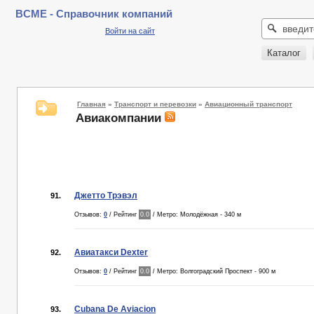
BCME - Справочник компаний
Войти на сайт
Каталог
Главная
»
Транспорт и перевозки
»
Авиационный транспорт
Авиакомпании
Джетто Трэвэл
91.
Отзывов:
0
/ Рейтинг
0.0
/ Метро: Молодёжная - 340 м
Авиатакси Dexter
92.
Отзывов:
0
/ Рейтинг
0.0
/ Метро: Волгоградский Проспект - 900 м
Cubana De Aviacion
93.