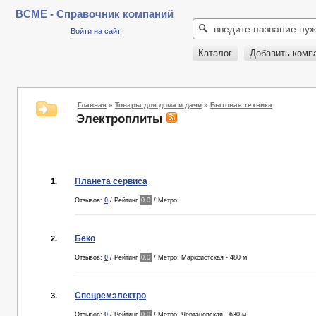
BCME - Справочник компаний
Войти на сайт
Каталог
Добавить комп
Главная
»
Товары для дома и дачи
»
Бытовая техника
Электроплиты
Планета сервиса
1.
Отзывов:
0
/ Рейтинг
0.0
/ Метро:
Беко
2.
Отзывов:
0
/ Рейтинг
0.0
/ Метро: Марксистская - 480 м
Спецремэлектро
3.
Отзывов:
0
/ Рейтинг
0.0
/ Метро: Чертановская - 630 м