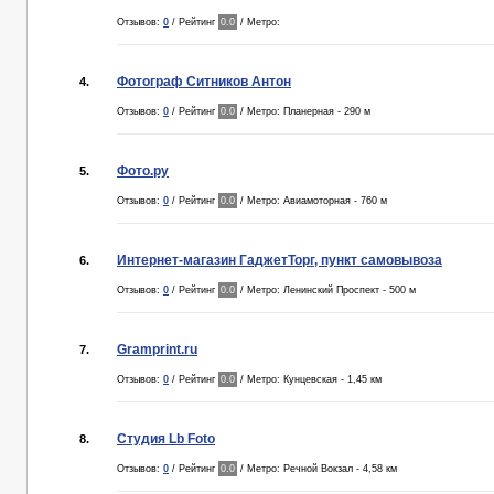
Отзывов:
0
/ Рейтинг
0.0
/ Метро:
Фотограф Ситников Антон
4.
Отзывов:
0
/ Рейтинг
0.0
/ Метро: Планерная - 290 м
Фото.ру
5.
Отзывов:
0
/ Рейтинг
0.0
/ Метро: Авиамоторная - 760 м
Интернет-магазин ГаджетТорг, пункт самовывоза
6.
Отзывов:
0
/ Рейтинг
0.0
/ Метро: Ленинский Проспект - 500 м
Gramprint.ru
7.
Отзывов:
0
/ Рейтинг
0.0
/ Метро: Кунцевская - 1,45 км
Студия Lb Foto
8.
Отзывов:
0
/ Рейтинг
0.0
/ Метро: Речной Вокзал - 4,58 км