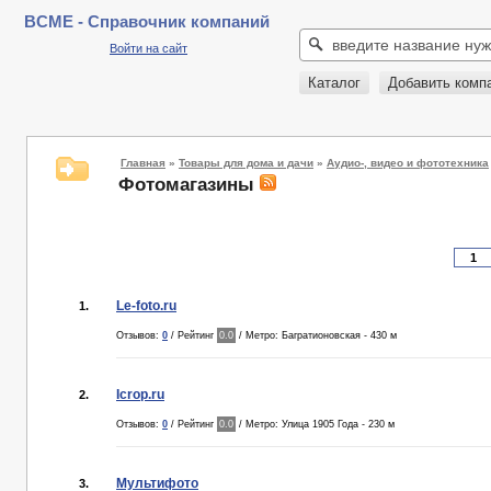
BCME - Справочник компаний
Войти на сайт
Каталог
Добавить комп
Главная
»
Товары для дома и дачи
»
Аудио-, видео и фототехника
Фотомагазины
Le-foto.ru
1.
Отзывов:
0
/ Рейтинг
0.0
/ Метро: Багратионовская - 430 м
Icrop.ru
2.
Отзывов:
0
/ Рейтинг
0.0
/ Метро: Улица 1905 Года - 230 м
Мультифото
3.