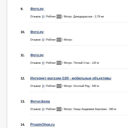
Фото.ру
9.
Отзывов:
0
/ Рейтинг
0.0
/ Метро: Домодедовская - 2,79 км
Фото.ру
10.
Отзывов:
0
/ Рейтинг
0.0
/ Метро:
Фото.ру
11.
Отзывов:
0
/ Рейтинг
0.0
/ Метро: Тёплый Стан - 120 м
Интернет-магазин i180 - мобильные объективы
12.
Отзывов:
0
/ Рейтинг
0.0
/ Метро: Охотный Ряд - 540 м
Фотосфера
13.
Отзывов:
0
/ Рейтинг
0.0
/ Метро: Улица Академика Королева - 280 м
ProaimShop.ru
14.