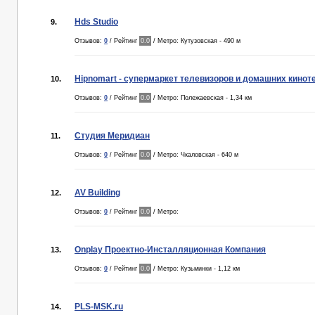
Hds Studio
9.
Отзывов:
0
/ Рейтинг
0.0
/ Метро: Кутузовская - 490 м
Hipnomart - супермаркет телевизоров и домашних кинот
10.
Отзывов:
0
/ Рейтинг
0.0
/ Метро: Полежаевская - 1,34 км
Студия Меридиан
11.
Отзывов:
0
/ Рейтинг
0.0
/ Метро: Чкаловская - 640 м
AV Building
12.
Отзывов:
0
/ Рейтинг
0.0
/ Метро:
Onplay Проектно-Инсталляционная Компания
13.
Отзывов:
0
/ Рейтинг
0.0
/ Метро: Кузьминки - 1,12 км
PLS-MSK.ru
14.