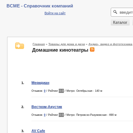
BCME - Справочник компаний
Войти на сайт
Каталог
Главная
»
Товары для дома и дачи
»
Аудио-, видео и фототехника
Домашние кинотеатры
Меридиан
1.
Отзывов:
0
/ Рейтинг
0.0
/ Метро: Октябрьская - 140 м
Вестком-Акустик
2.
Отзывов:
0
/ Рейтинг
0.0
/ Метро: Петровско-Разумовская - 690 м
AV Cafe
3.