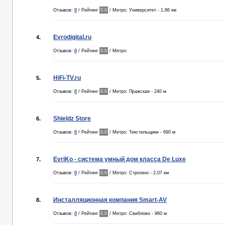
Отзывов:
0
/ Рейтинг
0.0
/ Метро: Университет - 1,86 км
Evrodigital.ru
4.
Отзывов:
0
/ Рейтинг
0.0
/ Метро:
HiFi-TV.ru
5.
Отзывов:
0
/ Рейтинг
0.0
/ Метро: Пражская - 240 м
Shieldz Store
6.
Отзывов:
0
/ Рейтинг
0.0
/ Метро: Текстильщики - 690 м
EvriKo - система умный дом класса De Luxe
7.
Отзывов:
0
/ Рейтинг
0.0
/ Метро: Строгино - 2,07 км
Инсталляционная компания Smart-AV
8.
Отзывов:
0
/ Рейтинг
0.0
/ Метро: Свиблово - 960 м