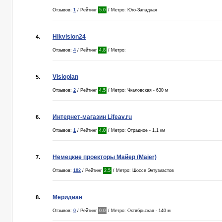
Отзывов:
1
/ Рейтинг
5.0
/ Метро: Юго-Западная
Hikvision24
4.
Отзывов:
4
/ Рейтинг
4.8
/ Метро:
VIsioplan
5.
Отзывов:
2
/ Рейтинг
4.5
/ Метро: Чкаловская - 630 м
Интернет-магазин Lifeav.ru
6.
Отзывов:
1
/ Рейтинг
4.0
/ Метро: Отрадное - 1,1 км
Немецкие проекторы Майер (Maier)
7.
Отзывов:
102
/ Рейтинг
2.5
/ Метро: Шоссе Энтузиастов
Меридиан
8.
Отзывов:
0
/ Рейтинг
0.0
/ Метро: Октябрьская - 140 м