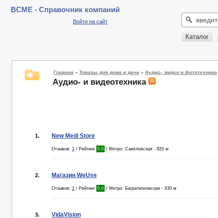
BCME - Справочник компаний
Войти на сайт
Каталог
Главная
»
Товары для дома и дачи
»
Аудио-, видео и фототехника
Аудио- и видеотехника
New Medi Store
1.
Отзывов:
1
/ Рейтинг
5.0
/ Метро: Савёловская - 820 м
Магазин WeUse
2.
Отзывов:
1
/ Рейтинг
5.0
/ Метро: Багратионовская - 430 м
VidaVision
3.