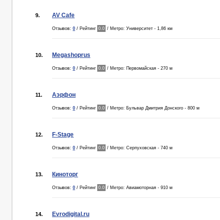
AV Cafe
9.
Отзывов:
0
/ Рейтинг
0.0
/ Метро: Университет - 1,86 км
Megashoprus
10.
Отзывов:
0
/ Рейтинг
0.0
/ Метро: Первомайская - 270 м
Аэрфон
11.
Отзывов:
0
/ Рейтинг
0.0
/ Метро: Бульвар Дмитрия Донского - 800 м
F-Stage
12.
Отзывов:
0
/ Рейтинг
0.0
/ Метро: Серпуховская - 740 м
Киноторг
13.
Отзывов:
0
/ Рейтинг
0.0
/ Метро: Авиамоторная - 910 м
Evrodigital.ru
14.