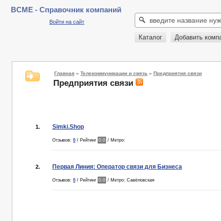
BCME - Справочник компаний
Войти на сайт
Каталог
Добавить комп
Главная
»
Телекоммуникации и связь
»
Предприятия связи
Предприятия связи
Simki.Shop
1.
Отзывов:
0
/ Рейтинг
0.0
/ Метро:
Первая Линия: Оператор связи для Бизнеса
2.
Отзывов:
0
/ Рейтинг
0.0
/ Метро: Савёловская