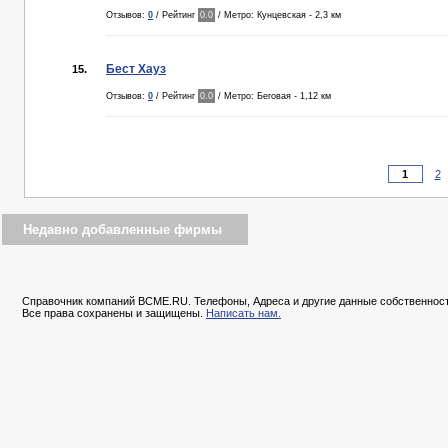
Отзывов:
0
/ Рейтинг
0.0
/ Метро: Кунцевская - 2,3 км
Бест Хауз
15.
Отзывов:
0
/ Рейтинг
0.0
/ Метро: Беговая - 1,12 км
2
Недавно добавленные фирмы
Справочник компаний BCME.RU. Телефоны, Адреса и другие данные собственност
Все права сохранены и защищены.
Написать нам.