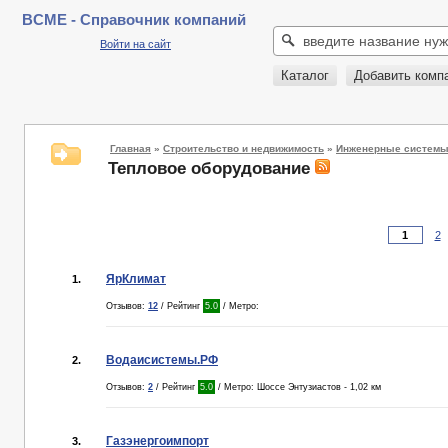
BCME - Справочник компаний
Войти на сайт
Каталог
Добавить комп
Главная
»
Строительство и недвижимость
»
Инженерные систем
Тепловое оборудование
2
ЯрКлимат
1.
Отзывов:
12
/ Рейтинг
5.0
/ Метро:
Водаисистемы.РФ
2.
Отзывов:
2
/ Рейтинг
5.0
/ Метро: Шоссе Энтузиастов - 1,02 км
Газэнергоимпорт
3.