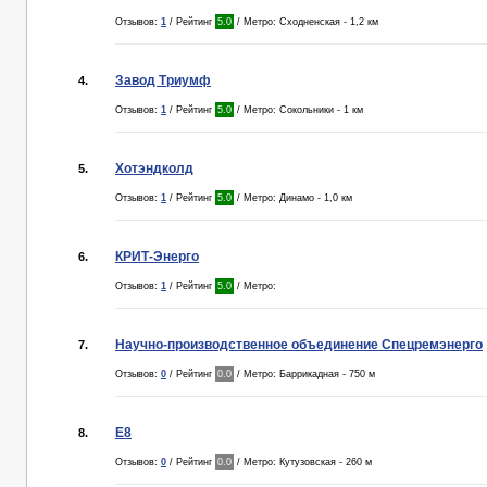
Отзывов:
1
/ Рейтинг
5.0
/ Метро: Сходненская - 1,2 км
Завод Триумф
4.
Отзывов:
1
/ Рейтинг
5.0
/ Метро: Сокольники - 1 км
Хотэндколд
5.
Отзывов:
1
/ Рейтинг
5.0
/ Метро: Динамо - 1,0 км
КРИТ-Энерго
6.
Отзывов:
1
/ Рейтинг
5.0
/ Метро:
Научно-производственное объединение Спецремэнерго
7.
Отзывов:
0
/ Рейтинг
0.0
/ Метро: Баррикадная - 750 м
Е8
8.
Отзывов:
0
/ Рейтинг
0.0
/ Метро: Кутузовская - 260 м