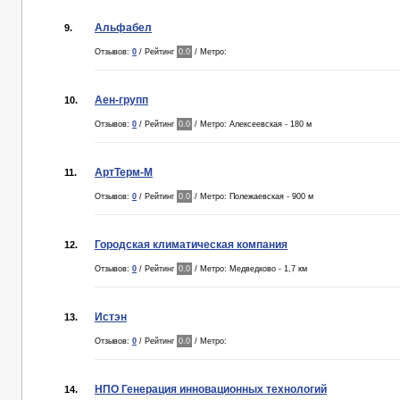
Альфабел
9.
Отзывов:
0
/ Рейтинг
0.0
/ Метро:
Аен-групп
10.
Отзывов:
0
/ Рейтинг
0.0
/ Метро: Алексеевская - 180 м
АртТерм-М
11.
Отзывов:
0
/ Рейтинг
0.0
/ Метро: Полежаевская - 900 м
Городская климатическая компания
12.
Отзывов:
0
/ Рейтинг
0.0
/ Метро: Медведково - 1,7 км
Истэн
13.
Отзывов:
0
/ Рейтинг
0.0
/ Метро:
НПО Генерация инновационных технологий
14.