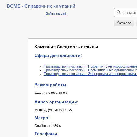
BCME - Справочник компаний
Войти на сайт
Каталог
Компания Спецторг - отзывы
Сфера деятельности:
Производство и поставки ::: Покрытия ::: Антикоррозионн
Производство и поставки ::: Промышленные организации, 
Производство и поставки ::: Электроника и электротехника 
Режим работы:
пн–пт:
09:00 – 18:00
Адрес организации:
Москва, ул. Снежная, 22
Метро:
Свиблово - 430 м
Телефоны: