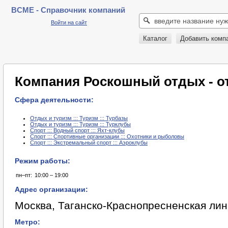
BCME - Справочник компаний
Войти на сайт
Каталог
Добавить комп
Компания Роскошный отдых - 
Сфера деятельности:
Отдых и туризм ::: Туризм ::: Турбазы
Отдых и туризм ::: Туризм ::: Турклубы
Спорт ::: Водный спорт ::: Яхт-клубы
Спорт ::: Спортивные организации ::: Охотники и рыболовы
Спорт ::: Экстремальный спорт ::: Аэроклубы
Режим работы:
пн–пт:
10:00 – 19:00
Адрес организации:
Москва, Таганско-Краснопресненская линия
Метро: