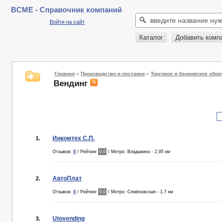
BCME - Справочник компаний
Войти на сайт
Каталог
Добавить комп
Главная
»
Производство и поставки
»
Торговое и банковское обо
Вендинг
Инкомтех С.П.
1.
Отзывов:
0
/ Рейтинг
0.0
/ Метро: Владыкино - 2,95 км
АвтоПлат
2.
Отзывов:
0
/ Рейтинг
0.0
/ Метро: Семёновская - 1,7 км
Utovending
3.