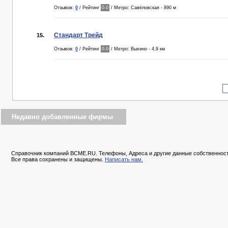
Отзывов:
0
/ Рейтинг
0.0
/ Метро: Савёловская - 890 м
Стандарт Трейд
15.
Отзывов:
0
/ Рейтинг
0.0
/ Метро: Выхино - 4,9 км
Недавно добавленные фирмы
Справочник компаний BCME.RU. Телефоны, Адреса и другие данные собственност
Все права сохранены и защищены.
Написать нам.