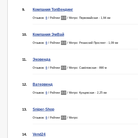
Компания ТопВендинг
9.
Отзывов:
0
/ Рейтинг
0.0
/ Метро: Первомайская - 1,94 км
Компания ЭмВай
10.
Отзывов:
0
/ Рейтинг
0.0
/ Метро: Рязанский Проспект - 1,09 км
Эковенда
11.
Отзывов:
0
/ Рейтинг
0.0
/ Метро: Савёловская - 890 м
Ватервенд
12.
Отзывов:
0
/ Рейтинг
0.0
/ Метро: Кунцевская - 2,25 км
Sniper-Shop
13.
Отзывов:
0
/ Рейтинг
0.0
/ Метро:
Vend24
14.