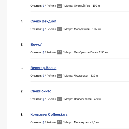
Отзывов:
0
/ Рейтинг
0.0
/ Метро: Охотный Ряд - 150 м
Саеко Вендинг
4.
Отзывов:
0
/ Рейтинг
0.0
/ Метро: Молодёжная - 1,67 км
Bevyz'
5.
Отзывов:
0
/ Рейтинг
0.0
/ Метро: Октябрьское Поле - 2,95 км
Викстер-Веоне
6.
Отзывов:
0
/ Рейтинг
0.0
/ Метро: Чкаловская - 810 м
СнекПойнтс
7.
Отзывов:
0
/ Рейтинг
0.0
/ Метро: Полежаевская - 420 м
Компания Coffeestars
8.
Отзывов:
0
/ Рейтинг
0.0
/ Метро: Медведково - 1,5 км