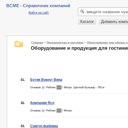
BCME - Справочник компаний
Войти на сайт
Каталог
Добавить комп
Главная
»
Производство и поставки
»
Оборудование для сферы у
Оборудование и продукция для гостин
Бутик Вокруг Вина
31.
Отзывов:
0
/ Рейтинг
0.0
/ Метро: Цветной Бульвар - 700 м
Компания Ясо
32.
Отзывов:
0
/ Рейтинг
0.0
/ Метро:
Снигур фабрика
33.