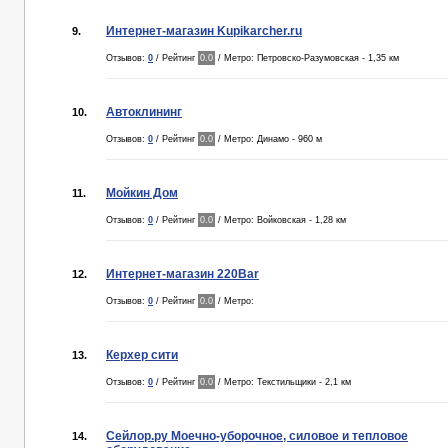
Интернет-магазин Kupikarcher.ru
9.
Отзывов:
0
/ Рейтинг
0.0
/ Метро: Петровско-Разумовская - 1,35 км
Автоклининг
10.
Отзывов:
0
/ Рейтинг
0.0
/ Метро: Динамо - 960 м
Мойкин Дом
11.
Отзывов:
0
/ Рейтинг
0.0
/ Метро: Войковская - 1,28 км
Интернет-магазин 220Bar
12.
Отзывов:
0
/ Рейтинг
0.0
/ Метро:
Керхер сити
13.
Отзывов:
0
/ Рейтинг
0.0
/ Метро: Текстильщики - 2,1 км
Сейлор.ру Моечно-уборочное, силовое и тепловое
14.