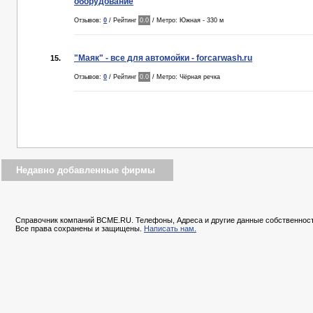
оборудование
Отзывов:
0
/ Рейтинг
0.0
/ Метро: Южная - 330 м
"Маяк" - все для автомойки - forcarwash.ru
15.
Отзывов:
0
/ Рейтинг
0.0
/ Метро: Чёрная речка
Недавно добавленные фирмы
Справочник компаний BCME.RU. Телефоны, Адреса и другие данные собственност
Все права сохранены и защищены.
Написать нам.