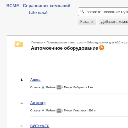
BCME - Справочник компаний
Войти на сайт
Каталог
Добавить комп
Главная
»
Производство и поставки
»
Оборудование для АЗС и ав
Автомоечное оборудование
Апекс
1.
Отзывов:
0
/ Рейтинг
0.0
/ Метро: Бибирево - 1 км
Ае центр
2.
Отзывов:
0
/ Рейтинг
0.0
/ Метро: Печатники - 990 м
CWTech-ТС
3.