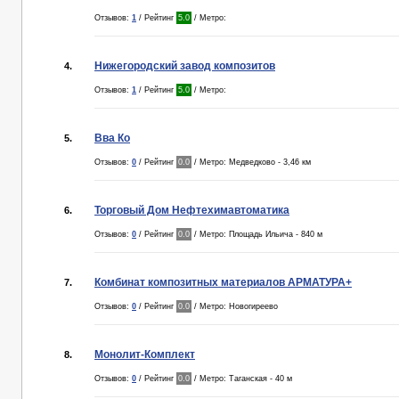
Отзывов:
1
/ Рейтинг
5.0
/ Метро:
Нижегородский завод композитов
4.
Отзывов:
1
/ Рейтинг
5.0
/ Метро:
Вва Ко
5.
Отзывов:
0
/ Рейтинг
0.0
/ Метро: Медведково - 3,46 км
Торговый Дом Нефтехимавтоматика
6.
Отзывов:
0
/ Рейтинг
0.0
/ Метро: Площадь Ильича - 840 м
Комбинат композитных материалов АРМАТУРА+
7.
Отзывов:
0
/ Рейтинг
0.0
/ Метро: Новогиреево
Монолит-Комплект
8.
Отзывов:
0
/ Рейтинг
0.0
/ Метро: Таганская - 40 м