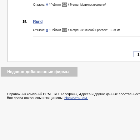
Отзывов:
0
/ Рейтинг
0.0
/ Метро: Машиностроителей
Rund
15.
Отзывов:
0
/ Рейтинг
0.0
/ Метро: Ленинский Проспект - 1,06 км
Недавно добавленные фирмы
Справочник компаний BCME.RU. Телефоны, Адреса и другие данные собственност
Все права сохранены и защищены.
Написать нам.