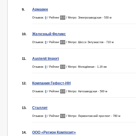
Армавек
9.
Отзывов:
0
/ Рейтинг
0.0
/ Метро: Электрозаводская - 530 м
Железный Феликс
10.
Отзывов:
0
/ Рейтинг
0.0
/ Метро: Шоссе Энтузиастов - 710 м
Austenit Import
11.
Отзывов:
0
/ Рейтинг
0.0
/ Метро: Молодёжная - 1,16 км
Компания Гефест-НН
12.
Отзывов:
0
/ Рейтинг
0.0
/ Метро: Автозаводская - 500 м
Сталлит
13.
Отзывов:
0
/ Рейтинг
0.0
/ Метро: Лермонтовский проспект - 780 м
ООО «Регион Композит»
14.