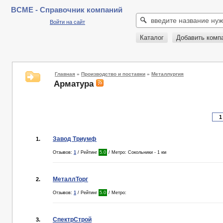
BCME - Справочник компаний
Войти на сайт
Каталог
Добавить комп
Главная
»
Производство и поставки
»
Металлургия
Арматура
Завод Триумф
1.
Отзывов:
1
/ Рейтинг
5.0
/ Метро: Сокольники - 1 км
МеталлТорг
2.
Отзывов:
1
/ Рейтинг
5.0
/ Метро:
СпектрСтрой
3.