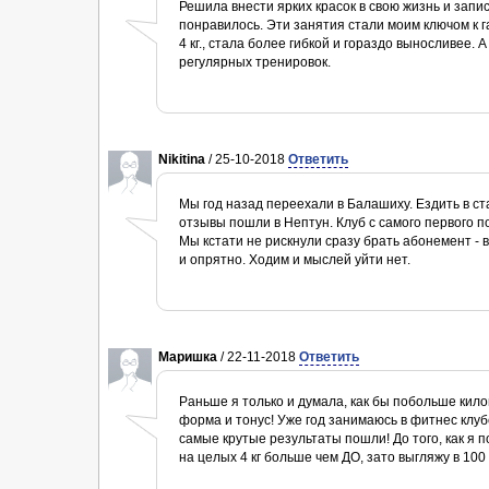
Решила внести ярких красок в свою жизнь и запис
понравилось. Эти занятия стали моим ключом к г
4 кг., стала более гибкой и гораздо выносливее. 
регулярных тренировок.
Nikitina
/ 25-10-2018
Ответить
Мы год назад переехали в Балашиху. Ездить в с
отзывы пошли в Нептун. Клуб с самого первого 
Мы кстати не рискнули сразу брать абонемент - 
и опрятно. Ходим и мыслей уйти нет.
Маришка
/ 22-11-2018
Ответить
Раньше я только и думала, как бы побольше килог
форма и тонус! Уже год занимаюсь в фитнес клуб
самые крутые результаты пошли! До того, как я п
на целых 4 кг больше чем ДО, зато выгляжу в 100 