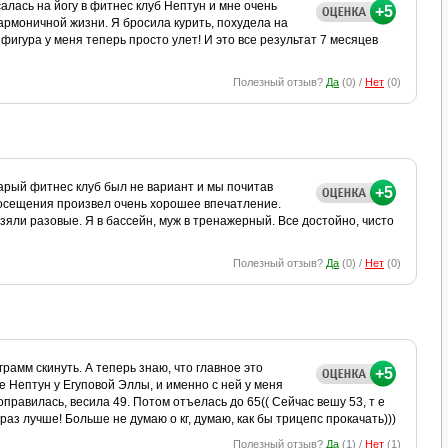
алась на йогу в фитнес клуб Нептун и мне очень
+5
армоничной жизни. Я бросила курить, похудела на
А фигура у меня теперь просто улет! И это все результат 7 месяцев
Полезный отзыв?
Да
(
0
) /
Нет
(
0
)
тарый фитнес клуб был не вариант и мы почитав
+5
посещения произвел очень хорошее впечатление.
взяли разовые. Я в бассейн, муж в тренажерный. Все достойно, чисто
Полезный отзыв?
Да
(
0
) /
Нет
(
0
)
рамм скинуть. А теперь знаю, что главное это
+5
е Нептун у Егуповой Эллы, и именно с ней у меня
оправилась, весила 49. Потом отъелась до 65(( Сейчас вешу 53, т е
раз лучше! Больше не думаю о кг, думаю, как бы трицепс прокачать)))
Полезный отзыв?
Да
(
1
) /
Нет
(
1
)