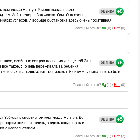
м комплексе Нептун. У меня всегда после
+5
одъем.Мой тренер – Завьялова Юля. Она очень
е-каких успехов. И вообще обстановка здесь очень позитивная.
Полезный отзыв?
Да
(
0
) /
Нет
(
0
)
лашихе, особенно секцию плавания для детей! Зал
+5
е все такое. Я очень переживала за ребенка,
на которых транслируется тренировка. Я сижу жду сына, пью кофе и
Полезный отзыв?
Да
(
1
) /
Нет
(
0
)
а Зубкова в спортивном комплексе Нептун. До
+5
с тренером они не сошлись, а здесь вроде нашли
ия с удовольствием.
Полезный отзыв?
Да
(
1
) /
Нет
(
2
)