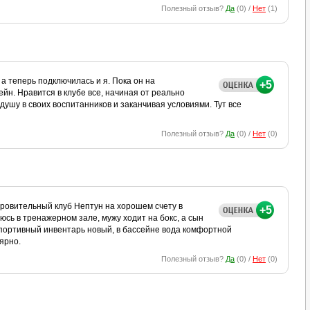
Полезный отзыв?
Да
(
0
) /
Нет
(
1
)
 а теперь подключилась и я. Пока он на
+5
ейн. Нравится в клубе все, начиная от реально
ушу в своих воспитанников и заканчивая условиями. Тут все
Полезный отзыв?
Да
(
0
) /
Нет
(
0
)
оровительный клуб Нептун на хорошем счету в
+5
сь в тренажерном зале, мужу ходит на бокс, а сын
, спортивный инвентарь новый, в бассейне вода комфортной
ярно.
Полезный отзыв?
Да
(
0
) /
Нет
(
0
)