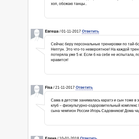
хоп, обожаю танцы..
Евгеша
/ 01-11-2017
Ответить
Сейчас беру персональные тренировки по тай-бо
Нептун. Это что-то невероятное! На каждой трен
потеряла уже 5 кг. Если б на себе не испытала, 
нравится!
Fisa
/ 21-11-2017
Ответить
Сама в детстве занималась каратэ и сын тоже в 
клуб – физкультурно-оздоровительный комплекс Н
сына чемпион России Игорь Садовников! Дома чад
Елена
/ 10-01-2018
Ответить