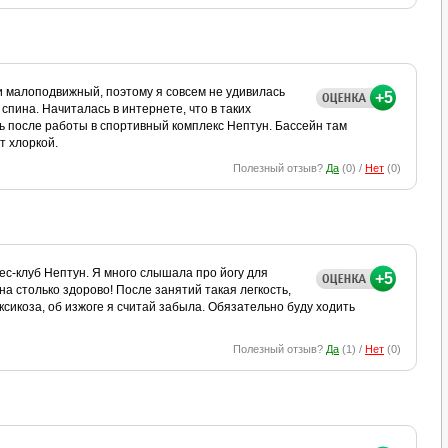
ни малоподвижный, поэтому я совсем не удивилась
+5
 спина. Начиталась в интернете, что в таких
ь после работы в спортивный комплекс Нептун. Бассейн там
т хлоркой.
Полезный отзыв?
Да
(
0
) /
Нет
(
0
)
ес-клуб Нептун. Я много слышала про йогу для
+5
на столько здорово! После занятий такая легкость,
ксикоза, об изжоге я считай забыла. Обязательно буду ходить
Полезный отзыв?
Да
(
1
) /
Нет
(
0
)