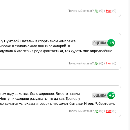
Полезный отзыв?
Да
(
0
) /
Нет
(
0
)
 у Пучковой Натальи в спортивном комплексе
+5
ировке я сжигаю около 800 килокалорий. я
подумала б что это из рода фантастики, так худеть мне определённо
Полезный отзыв?
Да
(
0
) /
Нет
(
0
)
этом году захотел. Дело хорошее. Вместе нашли
+5
ептун и сходили разузнать что да как. Тренер у
о делится успехами и говорит, что хочет быть как Игорь Робертович.
Полезный отзыв?
Да
(
0
) /
Нет
(
0
)