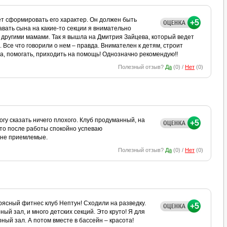
т сформировать его характер. Он должен быть
+5
авать сына на какие-то секции я внимательно
другими мамами. Так я вышла на Дмитрия Зайцева, который ведет
 Все что говорили о нем – правда. Внимателен к детям, строит
а, помогать, приходить на помощь! Однозначно рекомендую!!
Полезный отзыв?
Да
(
0
) /
Нет
(
0
)
огу сказать ничего плохого. Клуб продуманный, на
+5
 что после работы спокойно успеваю
лне приемлемые.
Полезный отзыв?
Да
(
0
) /
Нет
(
0
)
рясный фитнес клуб Нептун! Сходили на разведку.
+5
ый зал, и много детских секций. Это круто! Я для
ный зал. А потом вместе в бассейн – красота!