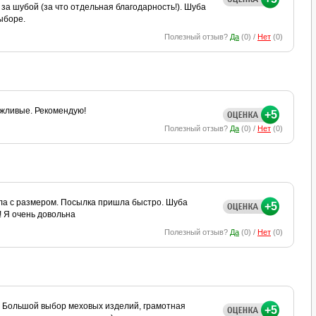
а шубой (за что отдельная благодарность!). Шуба
ыборе.
Полезный отзыв?
Да
(
0
) /
Нет
(
0
)
ежливые. Рекомендую!
+5
Полезный отзыв?
Да
(
0
) /
Нет
(
0
)
ла с размером. Посылка пришла быстро. Шуба
+5
! Я очень довольна
Полезный отзыв?
Да
(
0
) /
Нет
(
0
)
!! Большой выбор меховых изделий, грамотная
+5