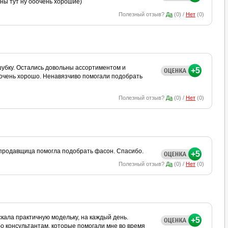
ены тут ну ооочень хорошие)
Полезный отзыв?
Да
(
0
) /
Нет
(
0
)
 шубку. Остались довольны ассортиментом и
+5
с очень хорошо. Ненавязчиво помогали подобрать
Полезный отзыв?
Да
(
0
) /
Нет
(
0
)
, продавщица помогла подобрать фасон. Спасибо.
+5
Полезный отзыв?
Да
(
0
) /
Нет
(
0
)
скала практичную модельку, на каждый день.
+5
бо консультантам, которые помогали мне во время