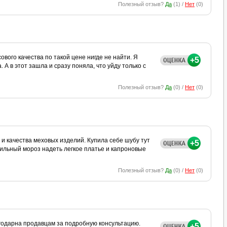
Полезный отзыв?
Да
(
1
) /
Нет
(
0
)
вого качества по такой цене нигде не найти. Я
+5
 А в этот зашла и сразу поняла, что уйду только с
Полезный отзыв?
Да
(
0
) /
Нет
(
0
)
и качества меховых изделий. Купила себе шубу тут
+5
сильный мороз надеть легкое платье и капроновые
Полезный отзыв?
Да
(
0
) /
Нет
(
0
)
агодарна продавцам за подробную консультацию.
+5