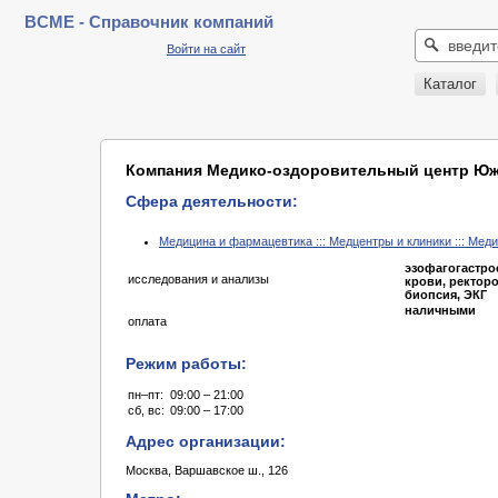
BCME - Справочник компаний
Войти на сайт
Каталог
Компания Медико-оздоровительный центр Юж
Сфера деятельности:
Медицина и фармацевтика ::: Медцентры и клиники ::: Мед
эзофагогастрос
исследования и анализы
крови, ректор
биопсия, ЭКГ
наличными
оплата
Режим работы:
пн–пт:
09:00 – 21:00
сб, вс:
09:00 – 17:00
Адрес организации:
Москва, Варшавское ш., 126