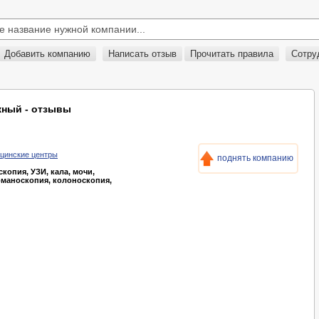
Добавить компанию
Написать отзыв
Прочитать правила
Сотру
ный - отзывы
ицинские центры
поднять компанию
копия, УЗИ, кала, мочи,
оманоскопия, колоноскопия,