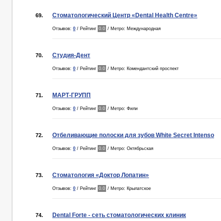
Стоматологический Центр «Dental Health Centre»
69.
Отзывов:
0
/ Рейтинг
0.0
/ Метро: Международная
Студия-Дент
70.
Отзывов:
0
/ Рейтинг
0.0
/ Метро: Комендантский проспект
МАРТ-ГРУПП
71.
Отзывов:
0
/ Рейтинг
0.0
/ Метро: Фили
Отбеливающие полоски для зубов White Secret Intenso
72.
Отзывов:
0
/ Рейтинг
0.0
/ Метро: Октябрьская
Стоматология «Доктор Лопатин»
73.
Отзывов:
0
/ Рейтинг
0.0
/ Метро: Крылатское
Dental Forte - сеть стоматологических клиник
74.