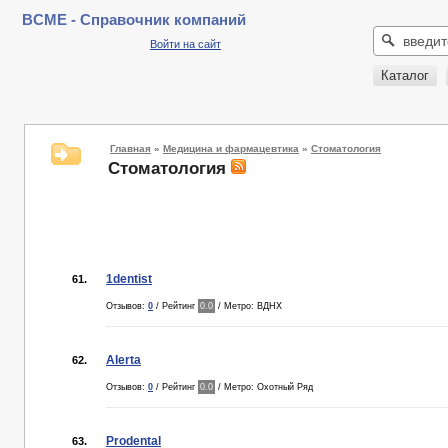
BCME - Справочник компаний
Войти на сайт
Каталог
Главная
»
Медицина и фармацевтика
»
Стоматология
Стоматология
1dentist
61.
Отзывов:
0
/ Рейтинг
0.0
/ Метро: ВДНХ
Alerta
62.
Отзывов:
0
/ Рейтинг
0.0
/ Метро: Охотный Ряд
Prodental
63.