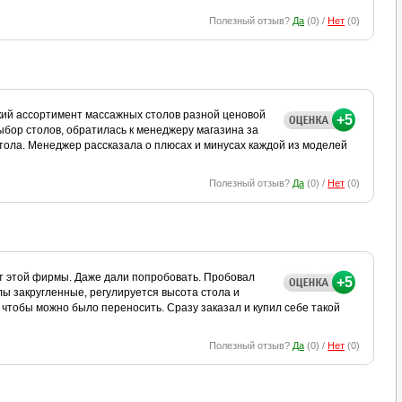
Полезный отзыв?
Да
(
0
) /
Нет
(
0
)
кий ассортимент массажных столов разной ценовой
+5
выбор столов, обратилась к менеджеру магазина за
тола. Менеджер рассказала о плюсах и минусах каждой из моделей
Полезный отзыв?
Да
(
0
) /
Нет
(
0
)
т этой фирмы. Даже дали попробовать. Пробовал
+5
лы закругленные, регулируется высота стола и
, чтобы можно было переносить. Сразу заказал и купил себе такой
Полезный отзыв?
Да
(
0
) /
Нет
(
0
)