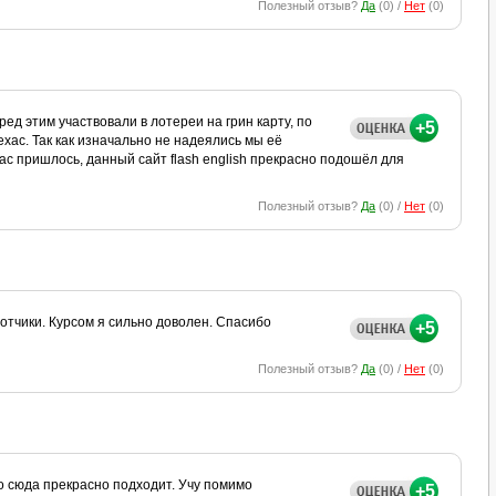
Полезный отзыв?
Да
(
0
) /
Нет
(
0
)
ред этим участвовали в лотереи на грин карту, по
+5
ехас. Так как изначально не надеялись мы её
йчас пришлось, данный сайт flash english прекрасно подошёл для
Полезный отзыв?
Да
(
0
) /
Нет
(
0
)
отчики. Курсом я сильно доволен. Спасибо
+5
Полезный отзыв?
Да
(
0
) /
Нет
(
0
)
то сюда прекрасно подходит. Учу помимо
+5