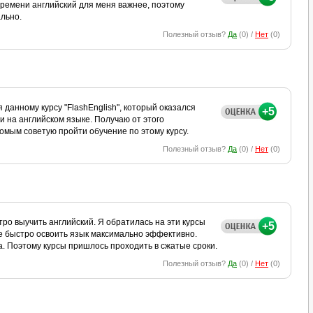
времени английский для меня важнее, поэтому
ально.
Полезный отзыв?
Да
(
0
) /
Нет
(
0
)
 данному курсу "FlashЕnglish", который оказался
+5
и на английском языке. Получаю от этого
омым советую пройти обучение по этому курсу.
Полезный отзыв?
Да
(
0
) /
Нет
(
0
)
ро выучить английский. Я обратилась на эти курсы
+5
мне быстро освоить язык максимально эффективно.
а. Поэтому курсы пришлось проходить в сжатые сроки.
Полезный отзыв?
Да
(
0
) /
Нет
(
0
)