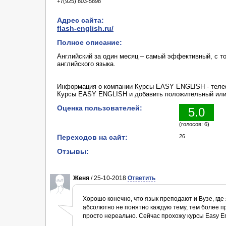
+7(925) 803-5898
Адрес сайта:
flash-english.ru/
Полное описание:
Английский за один месяц – самый эффективный, с то
английского языка.
Информация о компании Курсы EASY ENGLISH - телеф
Курсы EASY ENGLISH и добавить положительный или
Оценка пользователей:
5.0
(голосов: 6)
Переходов на сайт:
26
Отзывы:
Женя
/ 25-10-2018
Ответить
Хорошо конечно, что язык преподают и Вузе, где я
абсолютно не понятно каждую тему, тем более п
просто нереально. Сейчас прохожу курсы Easy Eng